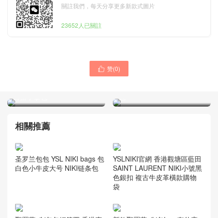
關註我們，每天分享更多新款式圖片
23652人已關註
赞(
0
)

圣罗兰香港官网女包 YSL手
圣罗兰包包 YSL NIKI bags
拿包 SULPICE 最新牙签纹
包 白色小牛皮大号 NIKI链条
百搭手拿包
包
相關推薦
圣罗兰包包 YSL NIKI bags 包
YSLNIKI官網 香港觀塘區藍田
白色小牛皮大号 NIKI链条包
SAINT LAURENT NIKI小號黑
色銀扣 複古牛皮革橫款購物
袋