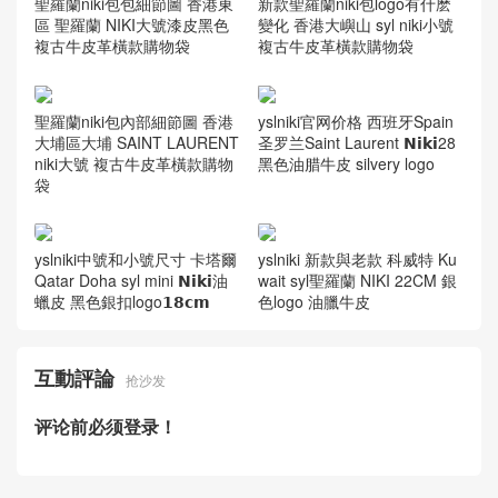
聖羅蘭niki包包細節圖 香港東
新款聖羅蘭niki包logo有什麽
區 聖羅蘭 NIKI大號漆皮黑色
變化 香港大嶼山 syl niki小號
複古牛皮革橫款購物袋
複古牛皮革橫款購物袋
聖羅蘭niki包內部細節圖 香港
yslniki官网价格 西班牙Spain
大埔區大埔 SAINT LAURENT
圣罗兰Saint Laurent 𝗡𝗶𝗸𝗶28
niki大號 複古牛皮革橫款購物
黑色油腊牛皮 silvery logo
袋
yslniki中號和小號尺寸 卡塔爾
yslniki 新款與老款 科威特 Ku
Qatar Doha syl mini 𝗡𝗶𝗸𝗶油
wait syl聖羅蘭 NIKI 22CM 銀
蠟皮 黑色銀扣logo𝟭𝟴𝗰𝗺
色logo 油臘牛皮
互動評論
抢沙发
评论前必须登录！