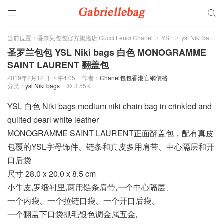


当前位置：
香奈兒包包官方旗艦店 Gucci Fendi Chanel
YSL
ysl Niki bags
>
>
>
圣罗兰包包 YSL Niki bags 白色 MONOGRAMME
SAINT LAURENT 翻盖包
2019年2月12日 下午4:05
作者：
Chanel包包香港官網價格
分类：
ysl Niki bags
3.55K

YSL 白色 Niki bags medium niki chain bag in crinkled and
quilted pearl white leather
MONOGRAMME SAINT LAURENT正面翻盖包，配有真皮
包覆的YSL字母饰件、链条和真皮多用肩带、中心隔层和开
口后袋
尺寸 28.0 x 20.0 x 8.5 cm
小牛皮,罗缎衬里,两用链条肩带,一个中心隔层、
一个内袋、一个拉链口袋、一个开口后袋、
一个翻盖下口袋抓毛银色调金属五金,