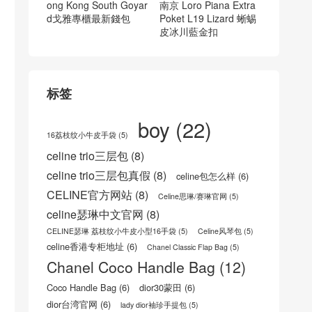
聖羅蘭paris包包 臺灣
新竹市 ysl 新款Paris vii
肩背水桶包 斜挎包
chanel香奈儿 cf迷你20
ysl官網中國官方網站
cm 水妖蓝
香港 Hong Kong YSL l
e 5a7 hobo 𝟐𝟑𝐜𝐦黑色
漆皮 腋下包
goyard錢包真假對比 H
loro piana是幾線品牌
ong Kong South Goyar
南京 Loro Piana Extra
d戈雅專櫃最新錢包
Poket L19 Lizard 蜥蜴
皮冰川藍金扣
标签