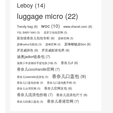
boy
(22)
16荔枝纹小牛皮手袋
(5)
celine trio三层包
(8)
celine trio三层包真假
(8)
celine包怎么样
(6)
CELINE官方网站
(8)
Celine思琳/赛琳官网
(5)
celine瑟琳中文官网
(8)
CELINE瑟琳 荔枝纹小牛皮小型16手袋
(5)
Celine风琴包
(5)
celine香港专柜地址
(6)
Chanel Classic Flap Bag
(5)
Chanel Coco Handle Bag
(12)
Coco Handle Bag
(6)
dior30蒙田
(6)
dior台湾官网
(6)
lady dior袖珍手提包
(5)
Leboy
(14)
luggage micro
(22)
woc
(10)
Trendy bag
(6)
www.chanel.com
(6)
YSL BABY NIKI
(5)
圣罗兰包包官网
(5)