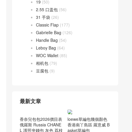
19
(50)
2.55 口盖包
(56)
31 手袋
(26)
Classic Flap
(177)
Gabrielle Bag
(126)
Handle Bag
(54)
Leboy Bag
(64)
WOC Wallet
(85)
相机包
(79)
豆腐包
(9)
最新文章
loewe草編包幾個顏色
香港南丫島區 羅意威 B
asket草編包