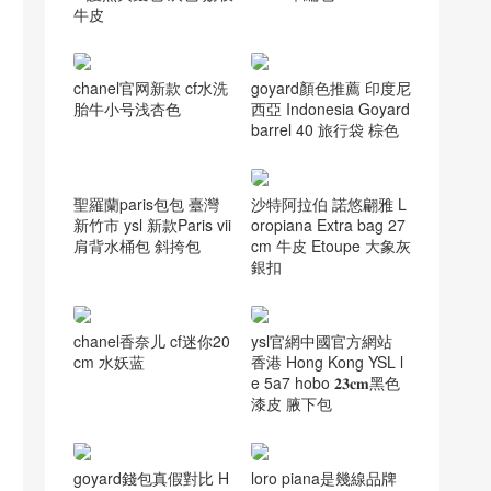
香奈兒包包2026價目表
俄羅斯 Russia CHANE
L 護照夾錢包 灰色 荔枝
牛皮
chanel官网新款 cf水洗
goyard顏色推薦 印度尼
胎牛小号浅杏色
西亞 Indonesia Goyard
barrel 40 旅行袋 棕色
沙特阿拉伯 諾悠翩雅 L
oropiana Extra bag 27
cm 牛皮 Etoupe 大象灰
銀扣