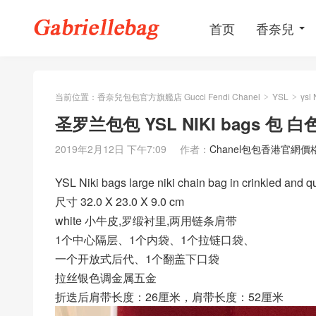
首页
香奈兒
当前位置：
香奈兒包包官方旗艦店 Gucci Fendi Chanel
YSL
ysl 
>
>
圣罗兰包包 YSL NIKI bags 包
2019年2月12日 下午7:09
作者：
Chanel包包香港官網價
YSL Niki bags large niki chain bag in crinkled and qu
尺寸 32.0 X 23.0 X 9.0 cm
white 小牛皮,罗缎衬里,两用链条肩带
1个中心隔层、1个内袋、1个拉链口袋、
一个开放式后代、1个翻盖下口袋
拉丝银色调金属五金
折迭后肩带长度：26厘米，肩带长度：52厘米