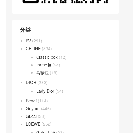
分类
BV
(291)
CELINE
(334)
Classic box
(42)
frame包
(24)
马鞍包
(19)
DIOR
(280)
Lady Dior
(54)
Fendi
(114)
Goyard
(446)
Gucci
(33)
LOEWE
(252)
Gate 手袋
(23)