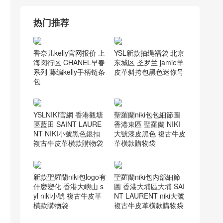
新加坡香奈儿包包专柜
(6)
瑟林官网
(5)
瑟琳蜥蜴皮box
(6)
瑟琳celine马鞍包
(5)
瑟琳官网
(5)
罗意威拼色
(6)
罗意威邮差包男
(6)
迪奥jadior链条包
(7)
香奈儿cf
(6)
迪奥小羊皮袖珍手提包多少钱
(5)
香奈儿cocohandle官网
(7)
香奈儿口盖包
(9)
香奈儿Gabrielle流浪包
(5)
香奈儿口盖包价格
(5)
香奈儿口盖包配手柄
(5)
香奈儿官网女包
(6)
香奈儿台湾官网
(5)
香奈儿流浪包价格
(7)
香奈儿流浪包尺寸
(6)
香奈儿香港官网
(7)
香奈儿经典口盖包
(5)
热门推荐
香奈儿kelly官网报价 上
YSL新款抽绳福袋 北京
海闵行区 CHANEL早春
东城区 圣罗兰 jamie羊