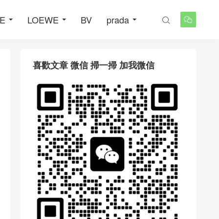
NE
LOEWE
BV
prada


喜歡文章 微信 掃一掃 加我微信