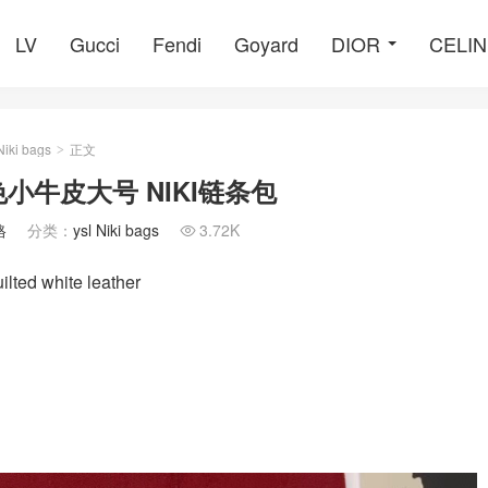
LV
Gucci
Fendi
Goyard
DIOR
CELI
Niki bags
正文
>
 白色小牛皮大号 NIKI链条包
格
分类：
ysl Niki bags
3.72K

ilted white leather