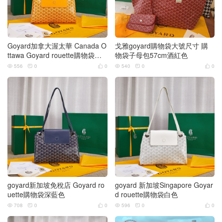
Goyard加拿大渥太華 Canada O
戈雅goyard購物袋大號尺寸 購
ttawa Goyard rouette購物袋黃
物袋子母包57cm酒紅色
色
556
0
0
540
0
0






goyard新加坡免稅店 Goyard ro
goyard 新加坡Singapore Goyar
uette購物袋深藍色
d rouette購物袋白色
708
0
0
596
0
0





