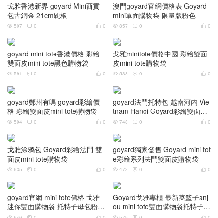
戈雅香港新界 goyard Mini西貢
澳門goyard官網價格表 Goyard
包古銅金 21cm硬板
mini單面購物袋 限量版粉色
507
0
0
857
0
0






goyard mini tote香港價格 彩繪
戈雅minitote價格中國 彩繪雙面
雙面皮mini tote黑色購物袋
皮mini tote購物袋
591
0
0
538
0
0






goyard鄭州有嗎 goyard彩繪價
goyard法鬥托特包 越南河内 Vie
格 彩繪雙面皮mini tote購物袋
tnam Hanoi Goyard彩繪雙面皮
mini tote購物袋
594
0
0
748
0
0






戈雅涂鸦包 Goyard彩繪法鬥 雙
goyard獨家發售 Goyard mini tot
面皮mini tote購物袋
e彩繪系列法鬥雙面皮購物袋
635
0
0
473
0
0






goyard官網 mini tote價格 戈雅
Goyard戈雅專櫃 最新菜籃子anj
迷你雙面購物袋 托特子母包粉色
ou mini tote雙面購物袋托特子母
單肩手提包
包牛油果綠
646
0
0
579
0
0





