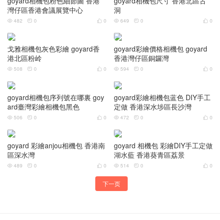
goyard相機包粉色細節圖 香港
goyard相機包尺寸 香港北區古
灣仔區香港會議展覽中心
洞
482
0
0
649
0
0






戈雅相機包灰色彩繪 goyard香
goyard彩繪價格相機包 goyard
港北區粉岭
香港灣仔區銅鑼灣
508
0
0
594
0
0






goyard相機包序列號在哪裏 goy
goyard彩繪相機包蓝色 DIY手工
ard臺灣彩繪相機包黑色
定做 香港深水埗區長沙灣
506
0
0
472
0
0






goyard 彩繪anjou相機包 香港南
goyard 相機包 彩繪DIY手工定做
區深水灣
湖水藍 香港葵青區荔景
489
0
0
514
0
0






下一页