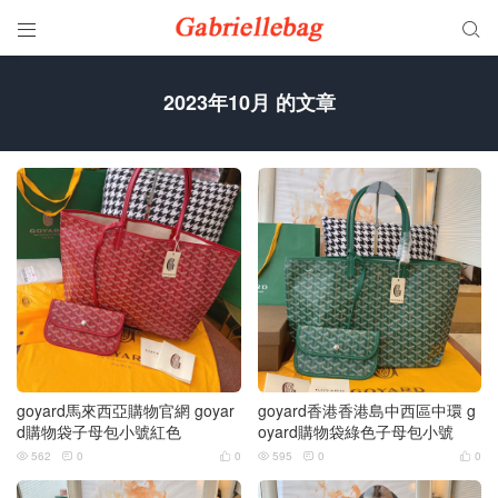


2023年10月 的文章
goyard馬來西亞購物官網 goyar
goyard香港香港島中西區中環 g
d購物袋子母包小號紅色
oyard購物袋綠色子母包小號
562
0
0
595
0
0





