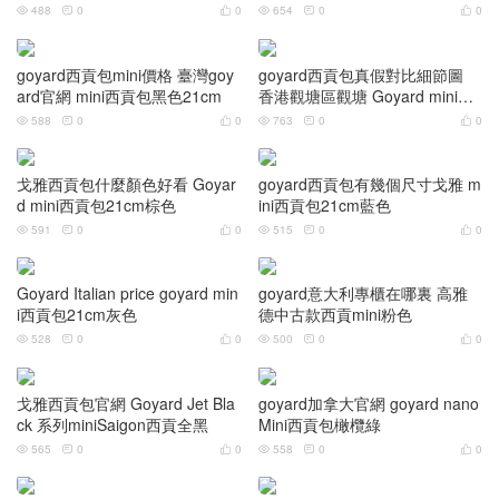
cm
488
0
0
654
0
0






goyard西貢包mini價格 臺灣goy
goyard西貢包真假對比細節圖
ard官網 mini西貢包黑色21cm
香港觀塘區觀塘 Goyard mini西
貢包黄色
588
0
0
763
0
0






goyard西貢包有幾個尺寸戈雅 m
戈雅西貢包什麼顏色好看 Goyar
ini西貢包21cm藍色
d mini西貢包21cm棕色
515
0
0
591
0
0






Goyard Italian price goyard min
goyard意大利專櫃在哪裏 高雅
i西貢包21cm灰色
德中古款西貢mini粉色
528
0
0
500
0
0






戈雅西貢包官網 Goyard Jet Bla
goyard加拿大官網 goyard nano
ck 系列miniSaigon西貢全黑
Mini西貢包橄欖綠
565
0
0
558
0
0





