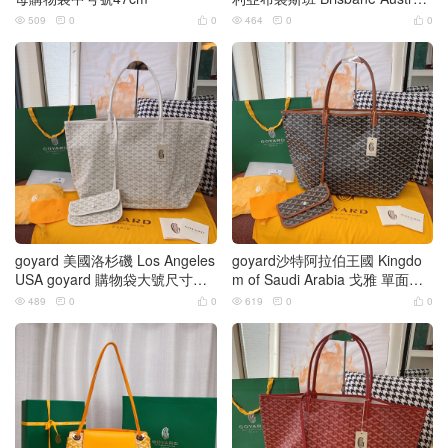
a
509
0
0
464
0
0






goyard 美國洛杉磯 Los Angeles
goyard沙特阿拉伯王國 Kingdo
USA goyard 購物袋大號尺寸白
m of Saudi Arabia 戈雅 單面購
色
物袋圖片
489
0
0
619
0
0





