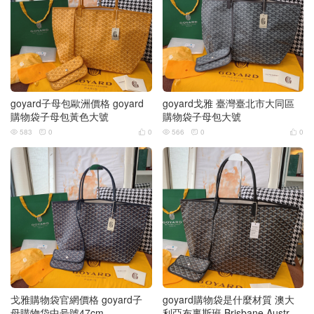
goyard子母包歐洲價格 goyard
goyard戈雅 臺灣臺北市大同區
購物袋子母包黃色大號
購物袋子母包大號
583
0
0
566
0
0






戈雅購物袋官網價格 goyard子
goyard購物袋是什麼材質 澳大
母購物袋中号號47cm
利亞布裏斯班 Brisbane Australi