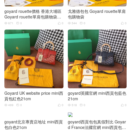
goyard rouette價格 香港大埔區
戈雅德包包 Goyard rouette單肩
Goyard rouette單肩包購物袋黑
包購物袋
色
671
0
0
544
0
0






Goyard UK website price mini西
goyard英國官網 mini西貢包藍色
貢包紅色21cm
21cm
499
0
0
518
0
0






goyard北京專賣店地址 mini西貢
goyard西貢包包真假對比 Goyar
包白色21cm
d France法國官網 mini西貢包21