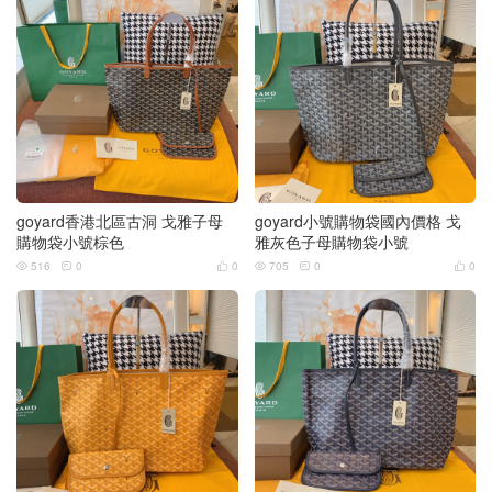
goyard香港北區古洞 戈雅子母
goyard小號購物袋國內價格 戈
購物袋小號棕色
雅灰色子母購物袋小號
516
0
0
705
0
0





