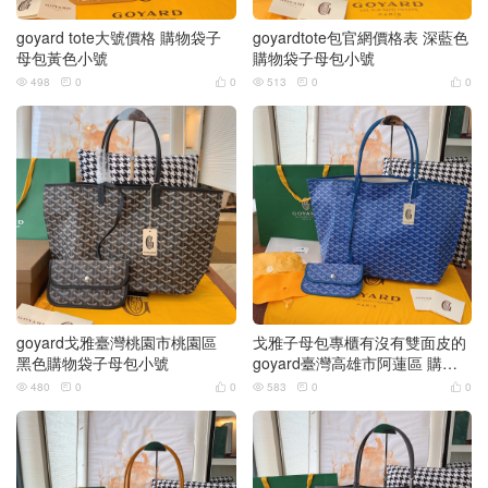
goyard tote大號價格 購物袋子
goyardtote包官網價格表 深藍色
母包黃色小號
購物袋子母包小號
498
0
0
513
0
0






goyard戈雅臺灣桃園市桃園區
戈雅子母包專櫃有沒有雙面皮的
黑色購物袋子母包小號
goyard臺灣高雄市阿蓮區 購物
袋子母包
480
0
0
583
0
0





