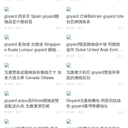
goyard 西班牙 Spain goyard購
goyard 巴林Bahrain goyard tote
物袋是什麼材質
包官網價格表
516
0
0
491
0
0






goyard 新加坡 吉隆坡 Singapor
goyard雙面購物袋中號 阿聯酋
e Kuala Lumpur goyard 購物袋
迪拜 Dubai United Arab Emirate
尺寸
s
514
0
0
506
0
0






戈雅雙面皮購物袋有幾個尺寸 加
戈雅澳大利亞 goyard雙面和單
拿大渥太華 Canada Ottawa
面的價格區別
482
0
0
510
0
0






goyard anjou系列tote購物袋雙
Goyard戈雅相機包 明星同款綠
面配皮白色 戈雅澳洲官網
色 goyard臺灣專櫃地址
573
0
0
544
0
0





