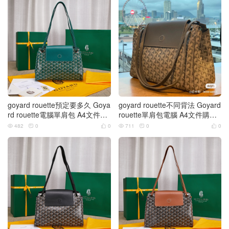
goyard rouette預定要多久 Goya
goyard rouette不同背法 Goyard
rd rouette電腦單肩包 A4文件購
rouette單肩包電腦 A4文件購物
物袋
袋
482
0
0
711
0
0





