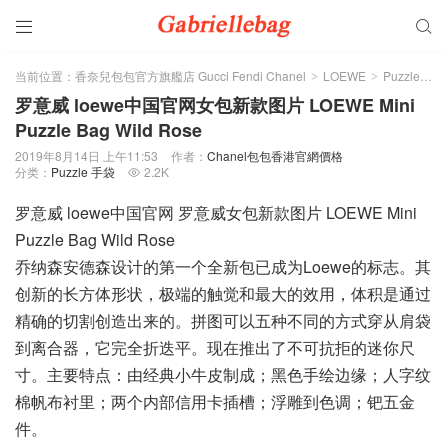


当前位置：
香奈兒包包官方旗艦店 Gucci Fendi Chanel
LOEWE
Puzzle 手袋
>
>
罗意威 loewe中国官网女包新款图片 LOEWE Mini
Puzzle Bag Wild Rose
2019年8月14日 上午11:53
作者：
Chanel包包香港官網價格
分类：
Puzzle 手袋
2.2K

罗意威 loewe中国官网 罗意威女包新款图片 LOEWE Mini
Puzzle Bag Wild Rose
乔纳森安德森设计的第一个全新包已成为Loewe的标志。其
创新的长方体形状，极端的触觉和最大的效用，体积是通过
精确的切割创造出来的。拼图可以五种不同的方式穿从肩袋
到离合器，它完全折迭平。现在推出了不可抗拒的迷你尺
寸。主要特点：由经典小牛皮制成；黑色手绘边缘；人字纹
棉帆布衬里；两个内部信用卡插槽；浮雕到色调；钯五金
件。