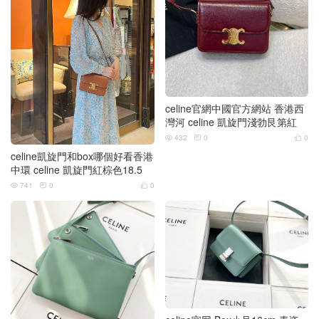
celine官網中國官方網站 香港西
灣河 celine 凱旋門淺勃艮第紅
432
0
0



celine凱旋門和box哪個好看香港
中環 celine 凱旋門紅棕色18.5
741
0
0


