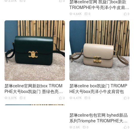
3.01K
0
0
瑟琳celine官网 凯旋门box新款



TRIOMPHE中号亮泽小牛皮肩背
包
4.64K
0
0



瑟琳celine官网新款box TRIOM
瑟琳celine box凯旋门 TRIOMP
PHE大号box凯旋门 墨绿色亮泽
HE大号box亮泽小牛皮肩背包
小牛皮肩背包
3.37K
0
0
4.47K
0
0





