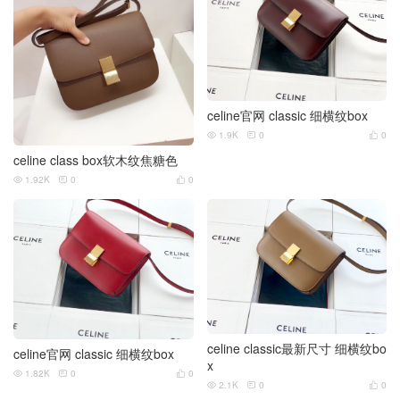
celine官网 classic 细横纹box
1.9K
0
0



celine class box软木纹焦糖色
1.92K
0
0



celine classic最新尺寸 细横纹bo
celine官网 classic 细横纹box
x
1.82K
0
0



2.1K
0
0


