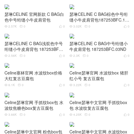
CELINE瑟琳C BAG中号双色绗
缝小牛皮肩背包 187253BFD.01
WB
2.39K
0
0



瑟琳CELINE 官网新款 C BAG白
瑟琳CELINE C BAG棕色中号绗
色中号绗缝小牛皮肩背包
缝小牛皮肩背包187253BFC.19
BR
2.57K
0
0
3.02K
0
0






瑟琳CELINE C BAG浅驼色中号
瑟琳CELINE C BAG中号绗缝小
绗缝小牛皮肩背包 187253BFC.
牛皮肩背包 187253BFC.03ND
02BA
2.56K
0
0
2.3K
0
0






Celine塞林官网 水波纹box价格
Celine瑟琳官网 水波纹box 猪肝
大红复古豆腐包
红小号 复古豆腐包
6.1K
0
0
3.22K
0
0





