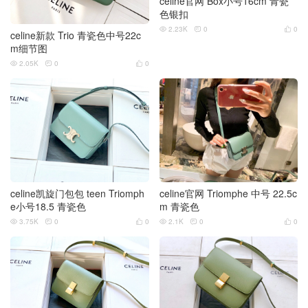
celine官网 Box小号16cm 青瓷
色银扣
2.23K
0
0



celine新款 Trio 青瓷色中号22c
m细节图
2.05K
0
0



celine凯旋门包包 teen Triomph
celine官网 Triomphe 中号 22.5c
e小号18.5 青瓷色
m 青瓷色
3.75K
0
0
2.1K
0
0





