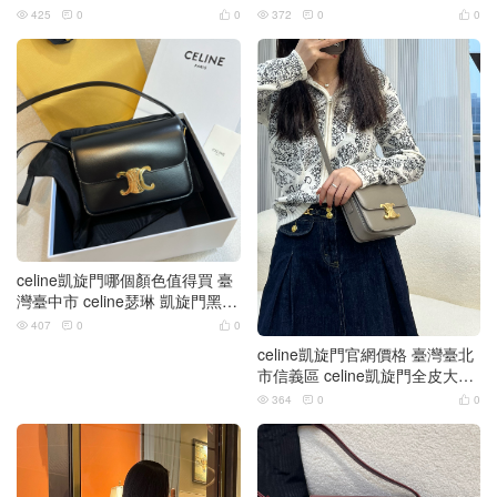
IOMPHE
powder
425
0
0
372
0
0






celine凱旋門哪個顏色值得買 臺
灣臺中市 celine瑟琳 凱旋門黑色
全皮
407
0
0



celine凱旋門官網價格 臺灣臺北
市信義區 celine凱旋門全皮大象
灰
364
0
0


