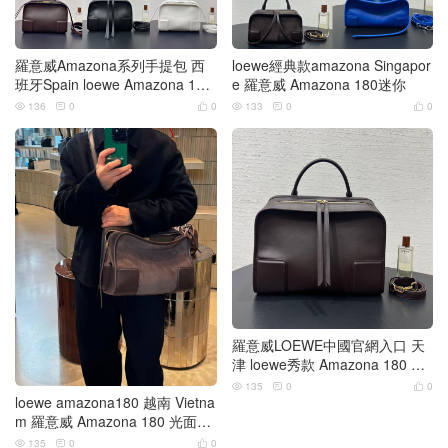
羅意威Amazona系列手提包 西
loewe經典款amazona Singapor
班牙Spain loewe Amazona 180
e 羅意威 Amazona 180迷你
小號
136
0
0
133
0
0






羅意威LOEWE中國官網入口 天
津 loewe秀款 Amazona 180 光
面小牛皮+麂皮內裏
135
0
0



loewe amazona180 越南 Vietna
m 羅意威 Amazona 180 光面小
牛皮+麂皮內裏
135
0
0


