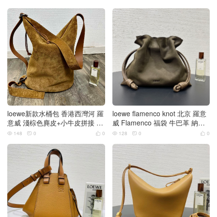
loewe新款水桶包 香港西灣河 羅
loewe flamenco knot 北京 羅意
意威 淺棕色麂皮+小牛皮拼接 Lo
威 Flamenco 福袋 牛巴革 納帕
op水桶包
綿羊皮
148
0
0
128
0
0





