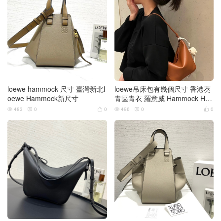
loewe hammock 尺寸 臺灣新北l
loewe吊床包有幾個尺寸 香港葵
oewe Hammock新尺寸
青區青衣 羅意威 Hammock Hob
o腋下包
483
0
0
496
0
0





