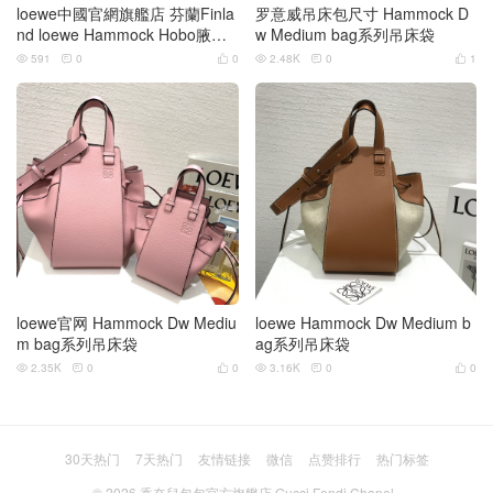
loewe中國官網旗艦店 芬蘭Finla
罗意威吊床包尺寸 Hammock D
nd loewe Hammock Hobo腋下
w Medium bag系列吊床袋
包
591
0
0
2.48K
0
1






loewe官网 Hammock Dw Mediu
loewe Hammock Dw Medium b
m bag系列吊床袋
ag系列吊床袋
2.35K
0
0
3.16K
0
0






30天热门
7天热门
友情链接
微信
点赞排行
热门标签
© 2026
香奈兒包包官方旗艦店 Gucci Fendi Chanel