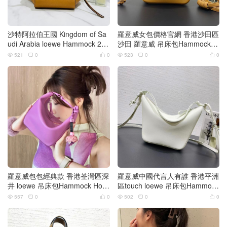
沙特阿拉伯王國 Kingdom of Sa
羅意威女包價格官網 香港沙田區
udi Arabia loewe Hammock 20c
沙田 羅意威 吊床包Hammock H
m新尺寸
obo 腋下包
521
0
0
523
0
0






羅意威包包經典款 香港荃灣區深
羅意威中國代言人有誰 香港平洲
井 loewe 吊床包Hammock Hob
區touch loewe 吊床包Hammock
o 腋下包
Hobo 腋下包
557
0
0
502
0
0





