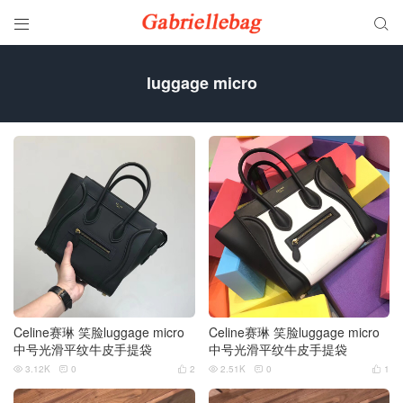


luggage micro
Celine赛琳 笑脸luggage micro
Celine赛琳 笑脸luggage micro
中号光滑平纹牛皮手提袋
中号光滑平纹牛皮手提袋
3.12K
0
2
2.51K
0
1





