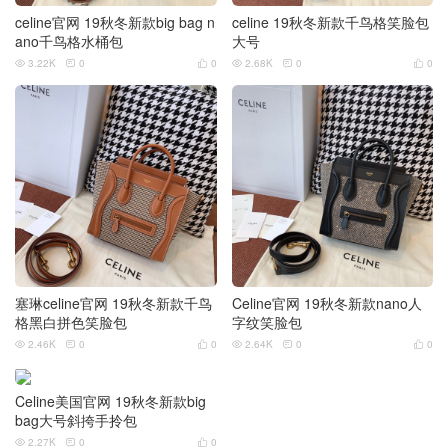
celine官网 19秋冬新款big bag n
celine 19秋冬新款千鸟格笑脸包
ano千鸟格水桶包
大号
3.22K
0
0
2.68K
0
0






塞琳celine官网 19秋冬新款千鸟
Celine官网 19秋冬新款nano人
格黑白拼色笑脸包
字纹笑脸包
2.46K
0
0
2.64K
0
0






Celine美国官网 19秋冬新款big
bag大号斜挎手拎包
2.27K
0
0


