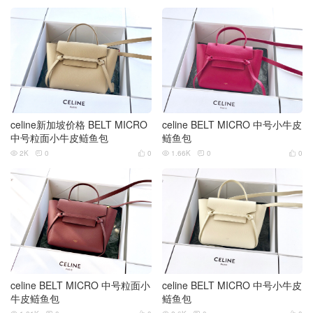
celine新加坡价格 BELT MICRO
celine BELT MICRO 中号小牛皮
中号粒面小牛皮鲢鱼包
鲢鱼包
2K
0
0
1.66K
0
0






celine BELT MICRO 中号粒面小
celine BELT MICRO 中号小牛皮
牛皮鲢鱼包
鲢鱼包