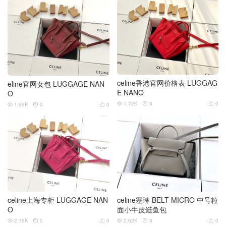
celine香港官网价格表 LUGGAG
eline官网女包 LUGGAGE NAN
E NANO
O
1.72K
0
0
1.65K
0
0






celine上海专柜 LUGGAGE NAN
celine塞琳 BELT MICRO 中号粒
O
面小牛皮鲢鱼包
2.19K
0
0
2.62K
0
0





