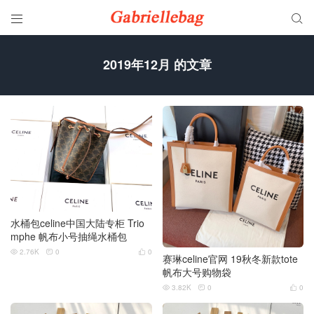


2019年12月 的文章
水桶包celine中国大陆专柜 Trio
mphe 帆布小号抽绳水桶包
2.76K
0
0



赛琳celine官网 19秋冬新款tote
帆布大号购物袋
3.82K
0
0


