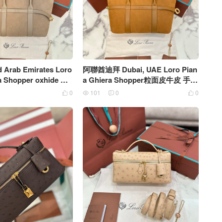
d Arab Emirates Loro
阿聯酋迪拜 Dubai, UAE Loro Pian
a Shopper oxhide 粒
a Ghiera Shopper粒面皮牛皮 手提
包 粘土色
0
101
0
0



