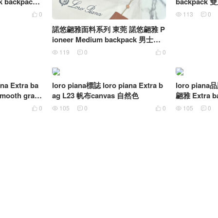
k backpack
backpac
0
113
0



諾悠翩雅面料系列 東莞 諾悠翩雅 P
ioneer Medium backpack 男士雙
肩包 黑色
119
0
0



a Extra ba
loro piana標誌 loro piana Extra b
loro pian
ooth grain
ag L23 帆布canvas 自然色
翩雅 Extra 
线
0
105
0
0
105
0





