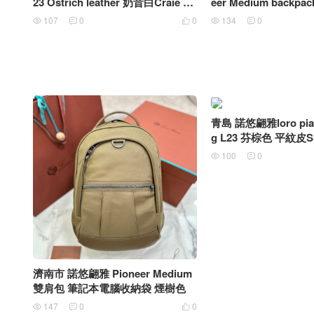
23 Ostrich leather 奶昔白Craie 金
eer Medium backpac
扣
雙肩包
107
0
0
134
0





青島 諾悠翩雅loro pian
g L23 芬棕色 平紋皮Sm
leather
100
0


濟南市 諾悠翩雅 Pioneer Medium
雙肩包 筆記本電腦收納袋 煙樹色
147
0
0


