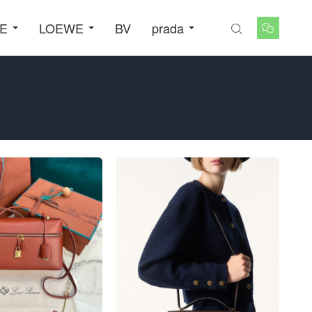
NE
LOEWE
BV
prada

