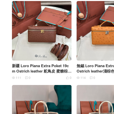
新疆 Loro Piana Extra Poket 19c
無錫 Loro Piana Extra
m Ostrich leather 鴕鳥皮 蜜糖棕
Ostrich leather
銀扣
挎包
111
0
0
114
0




