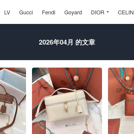
LV
Gucci
Fendi
Goyard
DIOR
CELI
2026年04月 的文章