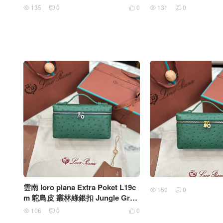
金扣
135
0
0
131
0





雲南 loro piana Extra Poket L19c
150
0


m 鴕鳥皮 叢林綠銀扣 Jungle Gree
n Silver Buckle
106
0
0


