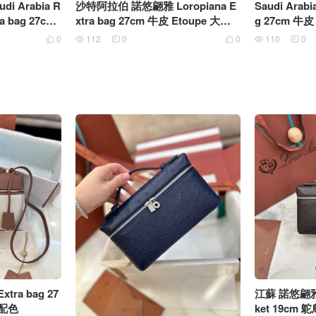
 Arabia R
沙特阿拉伯 諾悠翩雅 Loropiana E
Saudi Arabi
ra bag 27cm
xtra bag 27cm 牛皮 Etoupe 大象
g 27cm 牛
灰銀扣
0
112
0
0
110
0






xtra bag 27
江蘇 諾悠翩雅 lo
配色