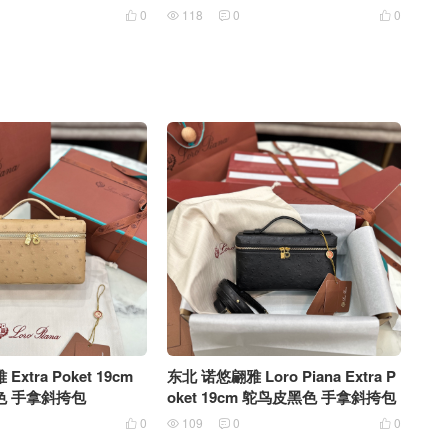
0
118
0
0




xtra Poket 19cm
东北 诺悠翩雅 Loro Piana Extra P
色 手拿斜挎包
oket 19cm 鸵鸟皮黑色 手拿斜挎包
0
109
0
0



