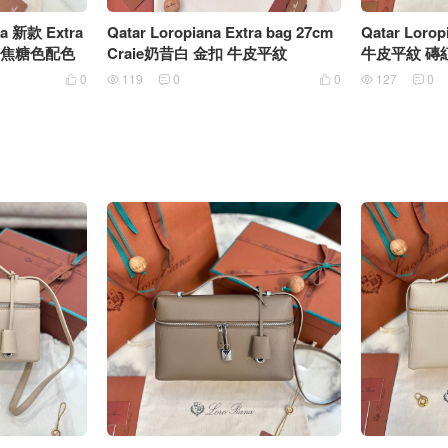
na 新款 Extra
Qatar Loropiana Extra bag 27cm
Qatar Lorop
/焦糖色配色
Craie奶昔白 金扣 牛皮平紋
牛皮平紋 磚
0
119
0
0
127
0





