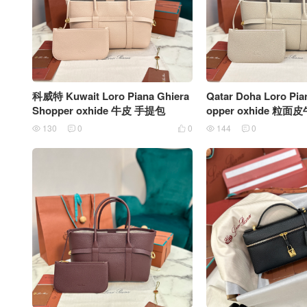
科威特 Kuwait Loro Piana Ghiera
Qatar Doha Loro Pia
Shopper oxhide 牛皮 手提包
opper oxhide 粒
130
0
0
144
0




