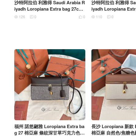
沙特阿拉伯 利雅得 Saudi Arabia R
沙特阿拉伯 利雅得 Saudi
iyadh Loropiana Extra bag 27cm
iyadh Loropiana Ext
粘土色
牛皮 淡乳香色
126
0
0
110
0





福州 諾悠翩雅 Loropiana Extra ba
長沙 Loropiana 新款 E
g 27 棉亞麻 條紋深甘草巧克力色
棉亞麻 自然色/焦糖色