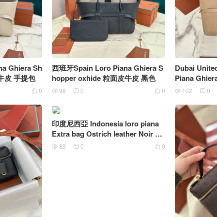
na Ghiera Sh
西班牙Spain Loro Piana Ghiera S
Dubai Unite
面皮牛皮 手提包
hopper oxhide 粒面皮牛皮 黑色
Piana Ghier
面皮牛皮
0
98
0
0
102
0






印度尼西亞 Indonesia loro piana
Extra bag Ostrich leather Noir 黑
色
89
0
0


