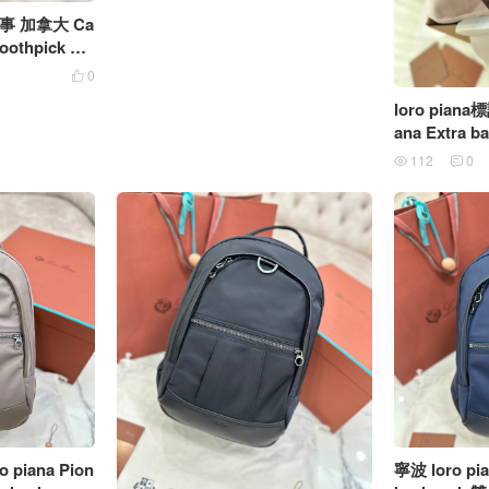
o故事 加拿大 Ca
oothpick pat
0

loro piana標
ana Extra ba
巧可可色
112
0


o piana Pion
寧波 loro pi