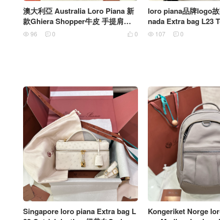
澳大利亞 Australia Loro Piana 新
loro piana品牌log
款Ghiera Shopper牛皮 手提肩背
nada Extra bag L23 T
包
tern牙簽紋 黑色
96
0
0
107
0





Singapore loro piana Extra bag L
Kongeriket Norge lor