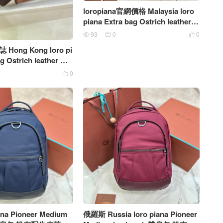
loropiana官網價格 Malaysia loro
piana Extra bag Ostrich leather C
hai 奶茶色金扣
93
0
0



誌 Hong Kong loro pi
g Ostrich leather 深
0

ana Pioneer Medium
俄羅斯 Russia loro piana Pioneer