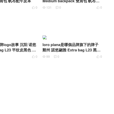
k 雙肩包 帆布配牛皮革
Medium backpack 雙肩包 帆布配
牛皮革
0
131
0
0




a品牌logo故事 沉阳 诺悠
loro piana是哪個品牌旗下的牌子
bag L23 平纹皮黑色 白
鄭州 諾悠翩雅 Extra bag L23 黑色
手掌紋
0
99
0
0



