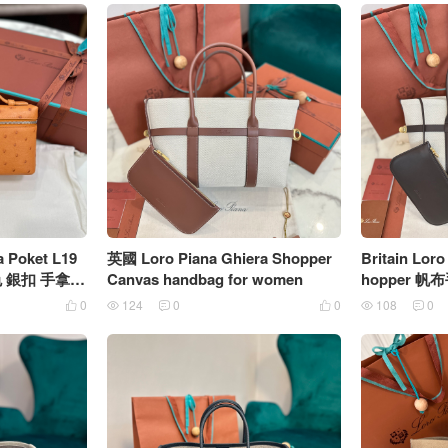
 Poket L19
英國 Loro Piana Ghiera Shopper
Britain Lor
淺棕色 銀扣 手拿斜
Canvas handbag for women
hopper 
0
124
0
0
108
0





