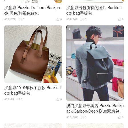
罗意威 Puzzle Trainers Backpa
罗意威男包所有的图片 Buckle t
ck 黑色/棕褐色背包
ote bag手提包
2.87K
0
0
2.94K
0
0






罗意威2019年秋冬新款 Buckle t
ote bag手提包
2.4K
0
0



澳门罗意威专卖店 Puzzle Backp
ack Carbon/Deep Blue双肩包
3.89K
0
0


