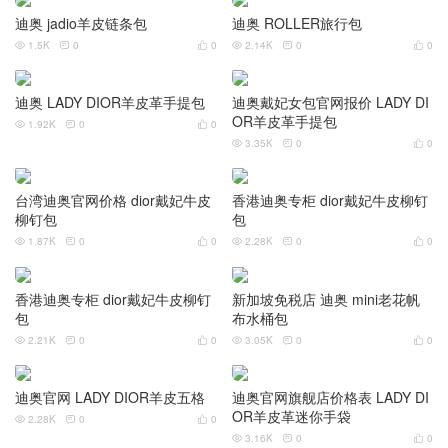
迪奥刺绣购物袋正品细节图 DIO
香港 DIOR BOOK TOTE刺绣帆
R book tote toile de jouy条纹黑
布牛仔蓝手袋
购物袋
3.21K
0
0
3.27K
0
0






DIOR BOOK TOTE酒红色DIOR
官网 DIOR BOOK TOTE刺绣购
OBLIQUE刺绣托特包
物袋
3.82K
0
0
3.21K
0
0






迪奥 DIOR BOOK TOTE大号刺
迪奥 J’ADIOR爱心购物袋
绣购物袋
1.72K
0
0



2.94K
0
0



迪奥新加坡官网 J’ADIOR牛皮镜
迪奥 J’ADIOR羊皮链条包
片链条包
2.47K
0
0



2.84K
0
0



迪奥上海专柜地址 jadior羊皮白
迪奥官网 jadio羊皮链条包
色链条包
1.84K
0
0


