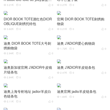
3.09K
0
0



Dubai Chanel Flip bag large la
mbskin black
2.91K
0
0



dior book tote toile de jouy购物
袋
2.74K
0
0



DIOR book tote toile de jouy条
纹购物袋
1.86K
0
0


