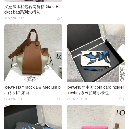
罗意威水桶包官网价格 Gate Bu
cket bag系列水桶包
3.35K
0
0



loewe Hammock Dw Medium b
loewe官网中国 coin card holder
ag系列吊床袋
cowboy系列拉链小卡包
3.16K
0
0
2.53K
0
0





