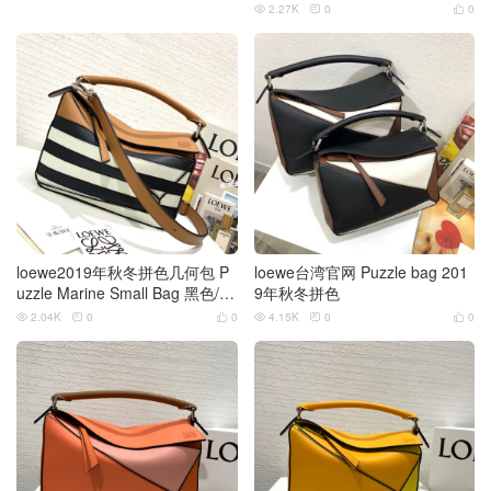
2.27K
0
0



loewe2019年秋冬拼色几何包 P
loewe台湾官网 Puzzle bag 201
uzzle Marine Small Bag 黑色/白
9年秋冬拼色
色
2.04K
0
0
4.15K
0
0





