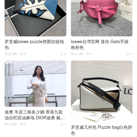
罗意威loewe puzzle拼图拉链钱
loewe台湾官网 迷你 Gate手袋
包
枚粉色
2.09K
0
0
2.14K
0
0






迪奧 羊皮三格多少錢 香港九龍
油尖旺區油麻地 DIOR迪奧 戴妃
包三格 羊皮
1.85K
0
1



罗意威几何包 Puzzle bag白色拼
色