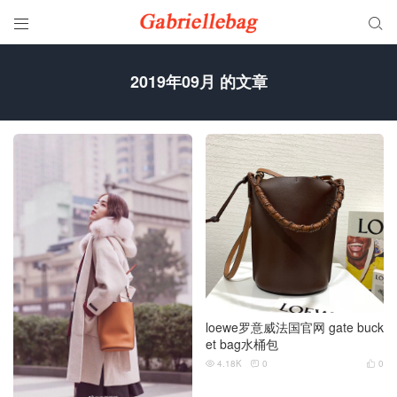


2019年09月 的文章
loewe罗意威法国官网 gate buck
et bag水桶包
4.18K
0
0


