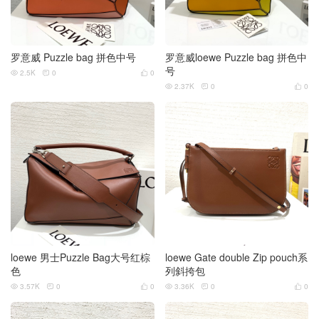
罗意威 Puzzle bag 拼色中号
罗意威loewe Puzzle bag 拼色中
号
2.5K
0
0



2.37K
0
0



loewe 男士Puzzle Bag大号红棕
loewe Gate double Zip pouch系
色
列斜挎包
3.57K
0
0
3.36K
0
0





