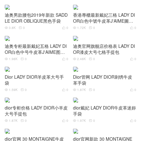
2.11K
0
0



迪奥 jadio羊皮链条包
迪奥 ROLLER旅行包
1.5K
0
0
2.14K
0
0






迪奥 LADY DIOR羊皮革手提包
迪奥戴妃女包官网报价 LADY DI
OR羊皮革手提包
1.92K
0
0



3.35K
0
0



台湾迪奥官网价格 dior戴妃牛皮
香港迪奥专柜 dior戴妃牛皮柳钉
柳钉包
包
1.87K
0
0
2.28K
0
0






香港迪奥专柜 dior戴妃牛皮柳钉
新加坡免税店 迪奥 mini老花帆
包
布水桶包
2.21K
0
0
3.05K
0
0






迪奥官网 LADY DIOR羊皮五格
迪奥官网旗舰店价格表 LADY DI