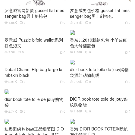
罗意威官网新款 gusset flat mes
罗意威男包价格 gusset flat mes
senger bag男士斜挎包
senger bag男士斜挎包
1.85K
0
0
2.51K
0
0






香奈儿2019新款包包 小羊皮红
色大号翻盖包
2.38K
0
0



罗意威 Puzzle bifold wallet系列
拼色短夹
2.3K
0
0



dior book tote toile de jouy购物
袋酒红动物刺绣