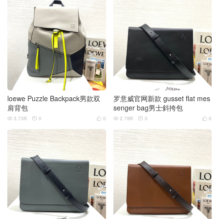
loewe Puzzle Backpack男款双
罗意威官网新款 gusset flat mes
肩背包
senger bag男士斜挎包
3.73K
0
0
2.78K
0
0





