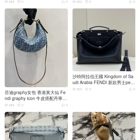
oston迷你手袋
492
0
0
453
0
0






沙特阿拉伯王國 Kingdom of Sa
udi Arabia FENDI 新款男士peek
aboo手袋
500
0
0



芬迪graphy女包 香港黃大仙 Fe
ndi graphy icon 牛皮搭配丹寧牛
仔老花色
485
0
0


