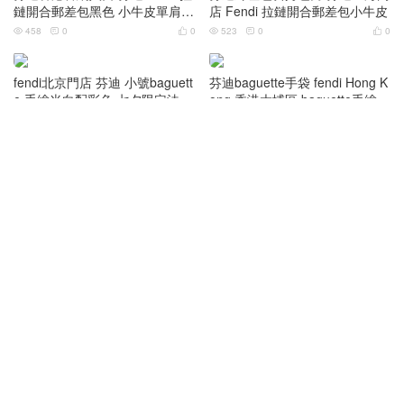
鏈開合郵差包黑色 小牛皮單肩斜
店 Fendi 拉鏈開合郵差包小牛皮
挎包
458
0
0
523
0
0






fendi北京門店 芬迪 小號baguett
芬迪baguette手袋 fendi Hong K
e 手繪米白配彩色 七夕限定法棍
ong 香港大埔區 baguette手繪
包
米白配彩色法棍包
509
0
0
491
0
0






fendi origami價格 科威特 Kuwai
Fendi 意大利奢侈品品牌 FENDI
t FENDI 折疊包 Origami全皮手
新款折疊包Origami全皮手工編
工編織 購物袋
織款水桶包
468
0
0
484
0
0






Fendi official website flagship st
ore Spain Fendi ancient flower
backpack small mountaineering
490
0
0



bag
30天热门
7天热门
友情链接
微信
点赞排行
热门标签
© 2026
香奈兒包包官方旗艦店 Gucci Fendi Chanel