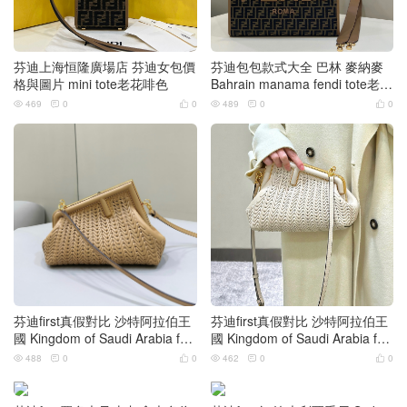
芬迪上海恒隆廣場店 芬迪女包價
芬迪包包款式大全 巴林 麥納麥
格與圖片 mini tote老花啡色
Bahrain manama fendi tote老花
通勤女包
469
0
0
489
0
0






芬迪first真假對比 沙特阿拉伯王
芬迪first真假對比 沙特阿拉伯王
國 Kingdom of Saudi Arabia fen
國 Kingdom of Saudi Arabia fen
di first 卡其色
di first 米白色
488
0
0
462
0
0





