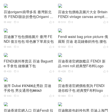
芬迪origami肩帶多長 臺灣新北
芬迪女包價格及圖片大全 Britain
市 FENDI新款折疊包Origami tot
FENDI vintage canvas armpit b
e 水桶包
ag in brown color
462
0
0
510
0
0






芬迪腋下包包價格圖片 臺灣 FE
Fendi waist bag price picture 俄
NDI 復古包包 啡色腋下單肩女包
羅斯 芬迪 老花鏈條斜挎包 腰包
465
0
0
502
0
0






FENDI廣州專賣店 芬迪 Baguett
芬迪香港官網旗艦店 FENDI 新
e 手拿包 鏈條腋下包
品 mini roll 經典雙F布料Logo
433
0
0
428
0
0






迪拜 Dubai 𝐅𝐄𝐍𝐃𝐈走秀款 芬迪
芬迪香港官網價格查詢 FENDI
手拎包 男女通用包𝟖𝟎𝟏𝟔𝟑
迷你粽子包 經典雙F布料logo
443
0
0
464
0
0






芬迪香港官網入口 芬迪Fendi 拉
芬迪郵差包斜挎包男 芬迪上海門