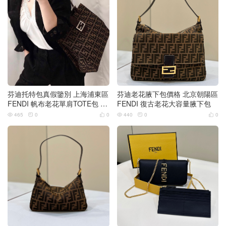
芬迪托特包真假鑒別 上海浦東區
芬迪老花腋下包價格 北京朝陽區
FENDI 帆布老花單肩TOTE包 腋
FENDI 復古老花大容量腋下包
下包
465
0
0
440
0
0





