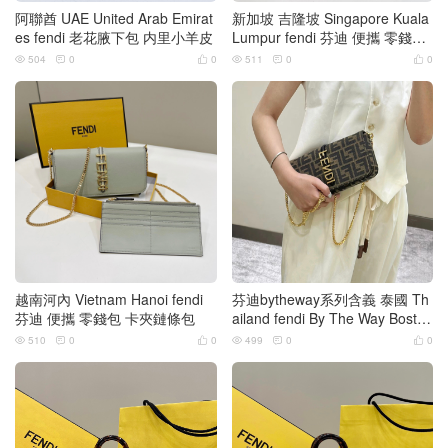
阿聯酋 UAE United Arab Emirat
新加坡 吉隆坡 Singapore Kuala
es fendi 老花腋下包 内里小羊皮
Lumpur fendi 芬迪 便攜 零錢包
鏈條包
504
0
0
511
0
0






越南河內 Vietnam Hanoi fendi
芬迪bytheway系列含義 泰國 Th
芬迪 便攜 零錢包 卡夾鏈條包
ailand fendi By The Way Boston
迷你手袋
510
0
0
499
0
0





