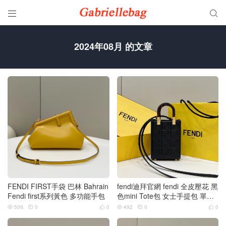


2024年08月 的文章
FENDI FIRST手袋 巴林 Bahrain
fendi迪拜官網 fendi 全皮壓花 黑
Fendi first系列黃色 多功能手包
色mini Tote包 女士手提包 單肩
斜挎包
506
0
0
492
0
0





