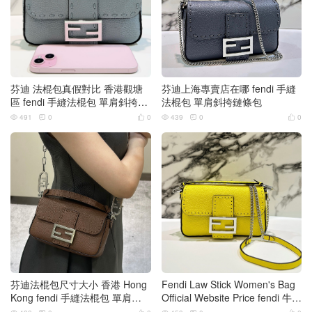
芬迪 法棍包真假對比 香港觀塘
芬迪上海專賣店在哪 fendi 手縫
區 fendi 手縫法棍包 單肩斜挎鏈
法棍包 單肩斜挎鏈條包
條包
491
0
0
439
0
0






芬迪法棍包尺寸大小 香港 Hong
Fendi Law Stick Women's Bag
Kong fendi 手縫法棍包 單肩斜
Official Website Price fendi 牛皮
挎鏈條包
手縫法棍