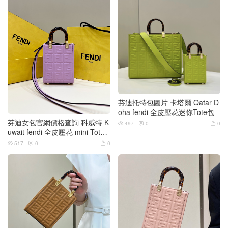
芬迪托特包圖片 卡塔爾 Qatar D
oha fendi 全皮壓花迷你Tote包
芬迪女包官網價格查詢 科威特 K
497
0
0



uwait fendi 全皮壓花 mini Tote
包
517
0
0


