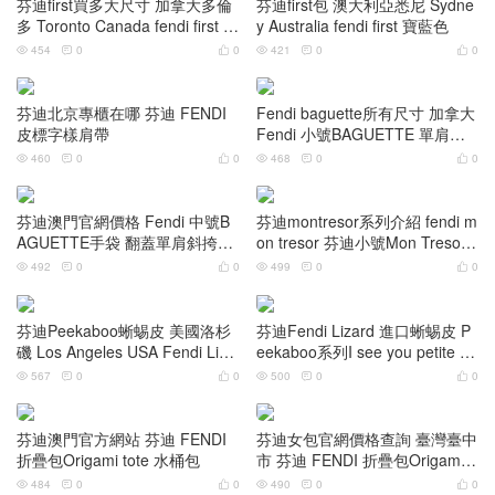
芬迪first買多大尺寸 加拿大多倫
芬迪first包 澳大利亞悉尼 Sydne
多 Toronto Canada fendi first 黑
y Australia fendi first 寶藍色
色
454
0
0
421
0
0






芬迪北京專櫃在哪 芬迪 FENDI
Fendi baguette所有尺寸 加拿大
皮標字樣肩帶
Fendi 小號BAGUETTE 單肩斜
挎包女包手袋
460
0
0
468
0
0






芬迪澳門官網價格 Fendi 中號B
芬迪montresor系列介紹 fendi m
AGUETTE手袋 翻蓋單肩斜挎包
on tresor 芬迪小號Mon Tresor
女包
水桶包 麂皮
492
0
0
499
0
0






芬迪Peekaboo蜥蜴皮 美國洛杉
芬迪Fendi Lizard 進口蜥蜴皮 P
磯 Los Angeles USA Fendi Liza
eekaboo系列I see you petite 最
rd Peekaboo系列
新尺寸
567
0
0
500
0
0






芬迪澳門官方網站 芬迪 FENDI
芬迪女包官網價格查詢 臺灣臺中
折疊包Origami tote 水桶包
市 芬迪 FENDI 折疊包Origami t
ote 水桶包
484
0
0
490
0
0





