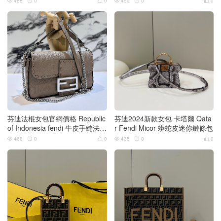
488
0
0
459
0
0






芬迪法棍女包官網價格 Republic
芬迪2024新款女包 卡塔爾 Qata
of Indonesia fendi 牛皮手縫法棍
r Fendi Micor 蟒蛇皮迷你鏈條包
鴿灰色
466
0
0
435
0
0





