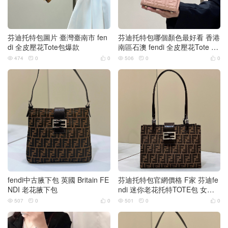
芬迪托特包圖片 臺灣臺南市 fen
芬迪托特包哪個顏色最好看 香港
di 全皮壓花Tote包爆款
南區石澳 fendi 全皮壓花Tote 琥
珀手挽購物袋
474
0
0
506
0
0






fendi中古腋下包 英國 Britain FE
芬迪托特包官網價格 F家 芬迪fe
NDI 老花腋下包
ndi 迷你老花托特TOTE包 女士
單肩也下包
507
0
0
501
0
0





