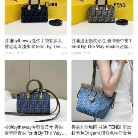
芬迪bytheway迷你手袋有多大
芬迪波士頓枕頭包 臺灣臺中市 f
香港南區淺水灣 fendi By The W
endi By The Way Boston迷你手
ay Boston迷你手袋
袋
481
0
0
493
0
0






芬迪bytheway各型號尺寸 香港
香港九龍城區 芬迪 FENDI 新款
葵青區青衣 fendi By The Way B
折疊包Origami 淺藍色牛仔女包