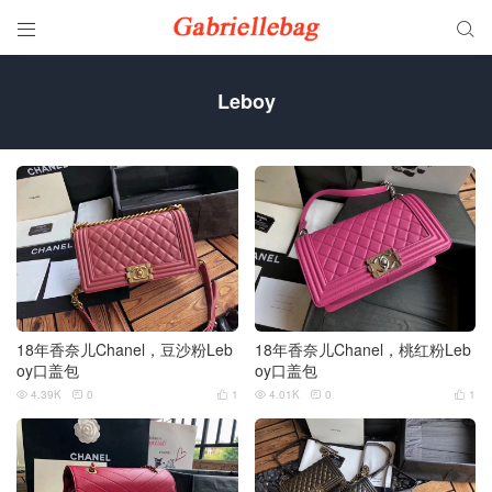


Leboy
18年香奈儿Chanel，豆沙粉Leb
18年香奈儿Chanel，桃红粉Leb
oy口盖包
oy口盖包
4.39K
0
1
4.01K
0
1





