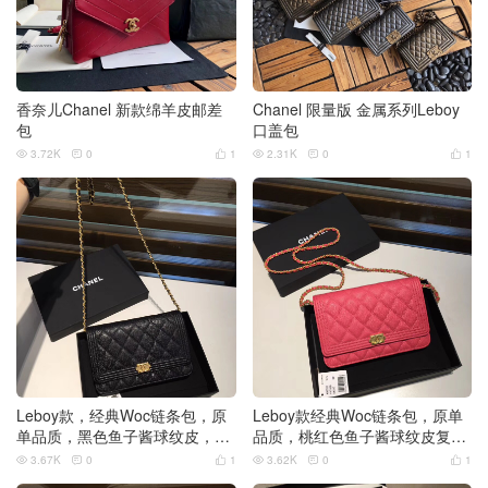
香奈儿Chanel 新款绵羊皮邮差
Chanel 限量版 金属系列Leboy
包
口盖包
3.72K
0
1
2.31K
0
1






Leboy款，经典Woc链条包，原
Leboy款经典Woc链条包，原单
单品质，黑色鱼子酱球纹皮，复
品质，桃红色鱼子酱球纹皮复古
古银磨砂金扣。
银磨砂金扣
3.67K
0
1
3.62K
0
1





