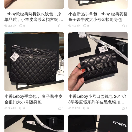
Leboy款经典两折款式钱包，原
小香新品手拿包 Leboy 经典菱格
单品质，小羊皮磨砂金扣古银 1
鱼子酱牛皮大小号金扣随身包
2卡位
3.53K
0
1
4.85K
0
1






小香Leboy手拿包， 鱼子酱牛皮
小香Leboy小号口盖钱包 2017/1
金银扣大小号随身包
8早春度假系列羊皮黑色银扣钱
夹
5.42K
0
1
2.76K
0
1





