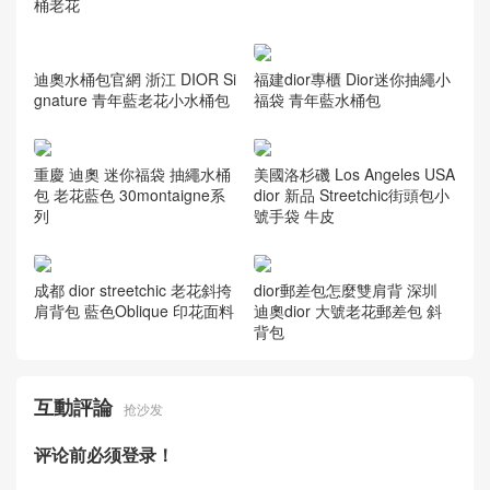
桶老花
迪奧水桶包官網 浙江 DIOR Si
福建dior專櫃 Dior迷你抽繩小
gnature 青年藍老花小水桶包
福袋 青年藍水桶包
重慶 迪奧 迷你福袋 抽繩水桶
美國洛杉磯 Los Angeles USA
包 老花藍色 30montaigne系
dior 新品 Streetchic街頭包小
列
號手袋 牛皮
成都 dior streetchic 老花斜挎
dior郵差包怎麼雙肩背 深圳
肩背包 藍色Oblique 印花面料
迪奧dior 大號老花郵差包 斜
背包
互動評論
抢沙发
评论前必须登录！