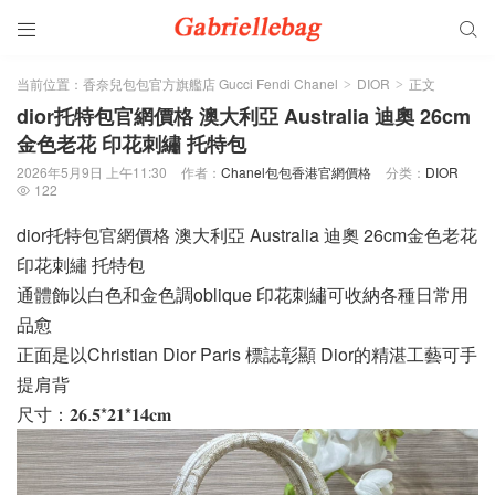


当前位置：
香奈兒包包官方旗艦店 Gucci Fendi Chanel
DIOR
正文
>
>
dior托特包官網價格 澳大利亞 Australia 迪奧 26cm
金色老花 印花刺繡 托特包
2026年5月9日 上午11:30
作者：
Chanel包包香港官網價格
分类：
DIOR
122

dior托特包官網價格 澳大利亞 Australia 迪奧 26cm金色老花
印花刺繡 托特包
通體飾以白色和金色調oblique 印花刺繡可收納各種日常用
品愈
正面是以Christian Dior Paris 標誌彰顯 Dior的精湛工藝可手
提肩背
尺寸：𝟐𝟔.𝟓*𝟐𝟏*𝟏𝟒𝐜𝐦