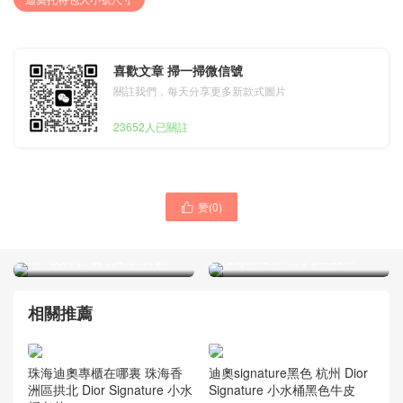
喜歡文章 掃一掃微信號
關註我們，每天分享更多新款式圖片
23652人已關註
赞(
0
)

dior托特包尺寸中號好看還
迪奧toujours為什麽叫土著
是大號 加拿大 Canada 迪奧
包 Dubai, UAE Dior
dior 反轉色 藍色老虎大號
Toujours 米色小號23cm
相關推薦
珠海迪奧專櫃在哪裏 珠海香
迪奧signature黑色 杭州 Dior
洲區拱北 Dior Signature 小水
Signature 小水桶黑色牛皮