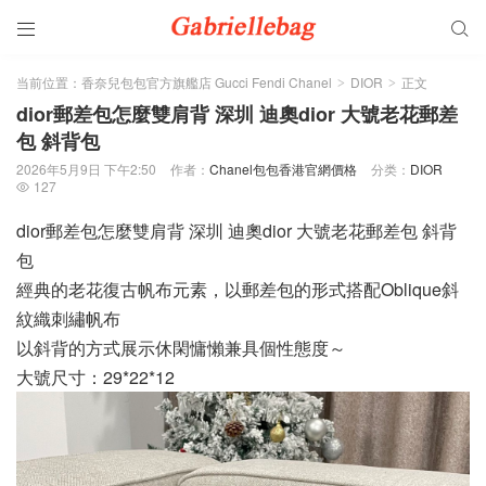


当前位置：
香奈兒包包官方旗艦店 Gucci Fendi Chanel
DIOR
正文
>
>
dior郵差包怎麼雙肩背 深圳 迪奧dior 大號老花郵差
包 斜背包
2026年5月9日 下午2:50
作者：
Chanel包包香港官網價格
分类：
DIOR
127

dior郵差包怎麼雙肩背 深圳 迪奧dior 大號老花郵差包 斜背
包
經典的老花復古帆布元素，以郵差包的形式搭配Oblique斜
紋織刺繡帆布
以斜背的方式展示休閑慵懶兼具個性態度～
大號尺寸：29*22*12