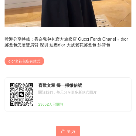
歡迎分享轉載：
香奈兒包包官方旗艦店 Gucci Fendi Chanel
»
dior
郵差包怎麼雙肩背 深圳 迪奧dior 大號老花郵差包 斜背包
dior老花包所有款式
喜歡文章 掃一掃微信號
關註我們，每天分享更多新款式圖片
23652人已關註
赞(
0
)
