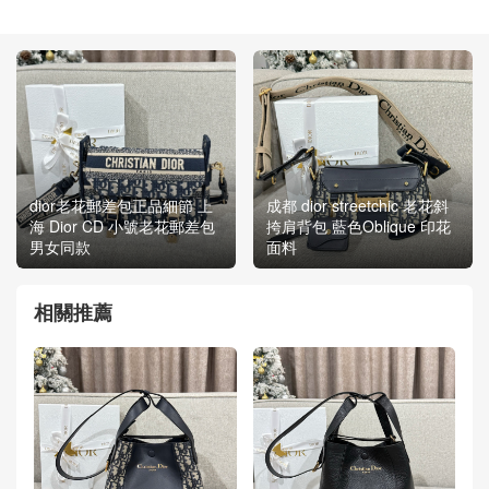
dior老花郵差包正品細節 上
成都 dior streetchic 老花斜
海 Dior CD 小號老花郵差包
挎肩背包 藍色Oblique 印花
男女同款
面料
相關推薦