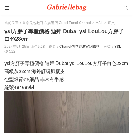


当前位置：
香奈兒包包官方旗艦店 Gucci Fendi Chanel
YSL
正文
>
>
ysl方胖子專櫃價格 迪拜 Dubai ysl LouLou方胖子
白色23cm
2024年9月25日 上午9:28
作者：
Chanel包包香港官網價格
分类：
YSL
522

ysl方胖子專櫃價格 迪拜 Dubai ysl LouLou方胖子白色23cm
高級灰23cm 海外訂購原廠皮
包型細節👉細品 非常有手感
編號494699M