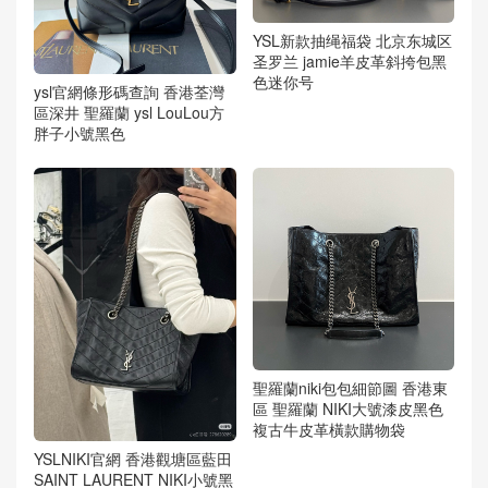
YSL新款抽绳福袋 北京东城区
圣罗兰 jamie羊皮革斜挎包黑
色迷你号
ysl官網條形碼查詢 香港荃灣
區深井 聖羅蘭 ysl LouLou方
胖子小號黑色
聖羅蘭niki包包細節圖 香港東
區 聖羅蘭 NIKI大號漆皮黑色
複古牛皮革橫款購物袋
YSLNIKI官網 香港觀塘區藍田
SAINT LAURENT NIKI小號黑