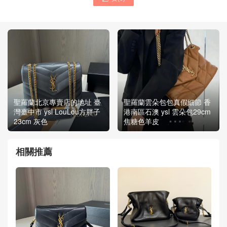
聖羅蘭北京專賣店的地址 臺
聖羅蘭雲朵包包真假細節 香
灣臺中市 ysl LouLou方胖子
港南區石澳 ysl 雲朵包29cm
23cm 灰色
焦糖色羊皮
相關推薦