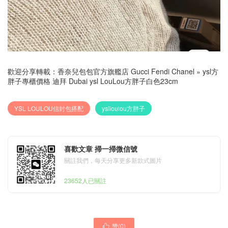
歡迎分享轉載：
香奈兒包包官方旗艦店 Gucci Fendi Chanel
»
ysl方
胖子專櫃價格 迪拜 Dubai ysl LouLou方胖子白色23cm
YSL LOULOU信封包搭配
yslloulou方胖子
喜歡文章 掃一掃微信號
關註我們，每天分享更多新款式圖片
23652人已關註
赞(
0
)
