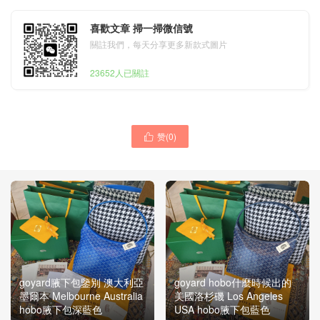
喜歡文章 掃一掃微信號
關註我們，每天分享更多新款式圖片
23652人已關註
赞(
0
)

goyard腋下包鑒別 澳大利亞
goyard hobo什麼時候出的
墨爾本 Melbourne Australia
美國洛杉磯 Los Angeles
hobo腋下包深藍色
USA hobo腋下包藍色