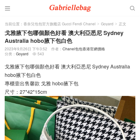


当前位置：
香奈兒包包官方旗艦店 Gucci Fendi Chanel
Goyard
正文
>
>
戈雅腋下包哪個顏色好看 澳大利亞悉尼 Sydney
Australia hobo腋下包白色
2023年9月26日 下午3:52
作者：
Chanel包包香港官網價格
分类：
Goyard
543

戈雅腋下包哪個顏色好看 澳大利亞悉尼 Sydney Australia
hobo腋下包白色
專櫃壹出售馨款 戈雅 hobo腋下包
尺寸：27*42*15cm