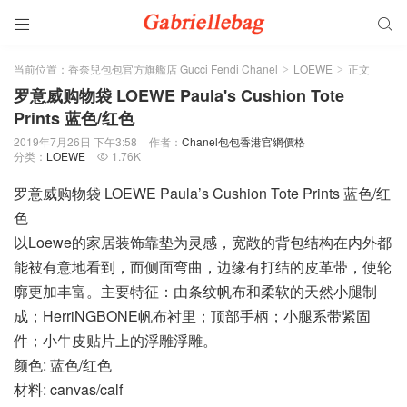


当前位置：
香奈兒包包官方旗艦店 Gucci Fendi Chanel
LOEWE
正文
>
>
罗意威购物袋 LOEWE Paula's Cushion Tote
Prints 蓝色/红色
2019年7月26日 下午3:58
作者：
Chanel包包香港官網價格
分类：
LOEWE
1.76K

罗意威购物袋 LOEWE Paula’s Cushion Tote Prints 蓝色/红
色
以Loewe的家居装饰靠垫为灵感，宽敞的背包结构在内外都
能被有意地看到，而侧面弯曲，边缘有打结的皮革带，使轮
廓更加丰富。主要特征：由条纹帆布和柔软的天然小腿制
成；HerriNGBONE帆布衬里；顶部手柄；小腿系带紧固
件；小牛皮贴片上的浮雕浮雕。
颜色: 蓝色/红色
材料: canvas/calf