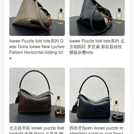
loewe Puzzle fold tote系列 Q
loewe Puzzle fold tote系列 北
atar Doha loewe New Lychee
京朝阳区 罗意威 新款荔枝纹
Pattern Horizontal folding tot
横版折叠tote
e
北京昌平區 loewe puzzle feat
西班牙Spain loewe puzzle fe
herlight 中號 Napa 小羊皮 咖
atherlight medium size Napa