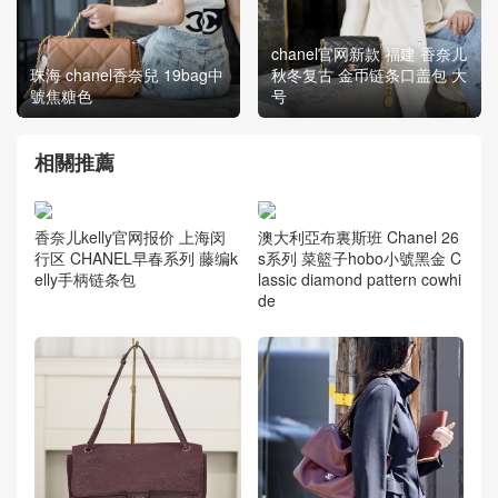
chanel官网新款 福建 香奈儿
珠海 chanel香奈兒 19bag中
秋冬复古 金币链条口盖包 大
號焦糖色
号
相關推薦
香奈儿kelly官网报价 上海闵
行区 CHANEL早春系列 藤编k
elly手柄链条包
澳大利亞布裏斯班 Chanel 26
s系列 菜籃子hobo小號黑金 C
lassic diamond pattern cowhi
de