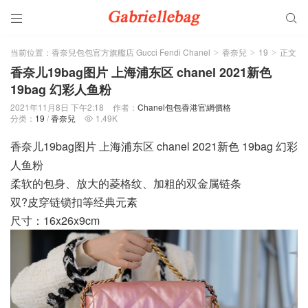


当前位置：
香奈兒包包官方旗艦店 Gucci Fendi Chanel
香奈兒
19
正文
>
>
>
香奈儿19bag图片 上海浦东区 chanel 2021新色
19bag 幻彩人鱼粉
2021年11月8日 下午2:18
作者：
Chanel包包香港官網價格
分类：
19
/
香奈兒
1.49K

香奈儿19bag图片 上海浦东区 chanel 2021新色 19bag 幻彩
人鱼粉
柔软的包身、放大的菱格纹、加粗的双金属链条
双?皮穿链锁扣等经典元素
尺寸：16x26x9cm