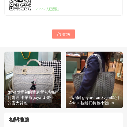
23652人已關註
赞(
0
)

goyard背包的雙肩背包帶如
何處理 卡塔爾goyard 先生
卡塔爾 goyard pm和gm區別
的愛犬背包
Artois 拉鏈托特包小號pm
相關推薦