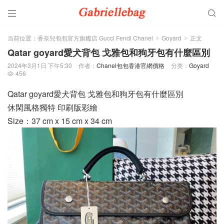


当前位置：
香奈兒包包官方旗艦店 Gucci Fendi Chanel
Goyard
正文
>
>
Qatar goyard愛犬背包 戈雅包和狗牙包有什麼區別
2024年3月1日 下午5:30
作者：
Chanel包包香港官網價格
分类：
Goyard
456

Qatar goyard愛犬背包 戈雅包和狗牙包有什麼區別
休閑風格獨特 印刷版彩繪
Size：37 cm x 15 cm x 34 cm