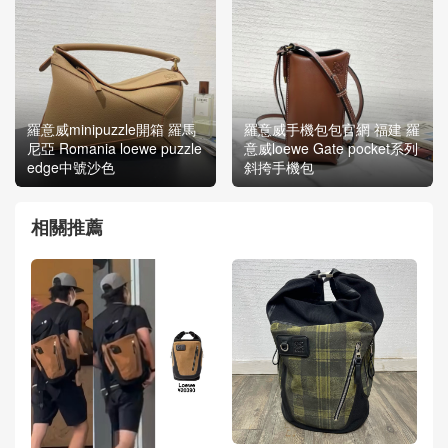
羅意威minipuzzle開箱 羅馬
羅意威手機包包官網 福建 羅
尼亞 Romania loewe puzzle
意威loewe Gate pocket系列
edge中號沙色
斜挎手機包
相關推薦