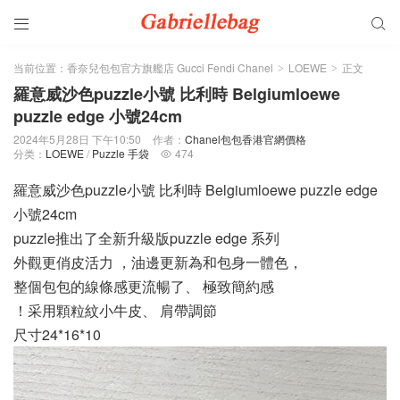


当前位置：
香奈兒包包官方旗艦店 Gucci Fendi Chanel
LOEWE
正文
>
>
羅意威沙色puzzle小號 比利時 Belgiumloewe
puzzle edge 小號24cm
2024年5月28日 下午10:50
作者：
Chanel包包香港官網價格
分类：
LOEWE
/
Puzzle 手袋
474

羅意威沙色puzzle小號 比利時 Belgiumloewe puzzle edge
小號24cm
puzzle推出了全新升級版puzzle edge 系列
外觀更俏皮活力 ，油邊更新為和包身一體色，
整個包包的線條感更流暢了、 極致簡約感
！采用顆粒紋小牛皮、 肩帶調節
尺寸24*16*10