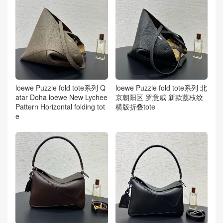
loewe Puzzle fold tote系列 Q
loewe Puzzle fold tote系列 北
atar Doha loewe New Lychee
京朝阳区 罗意威 新款荔枝纹
Pattern Horizontal folding tot
横版折叠tote
e