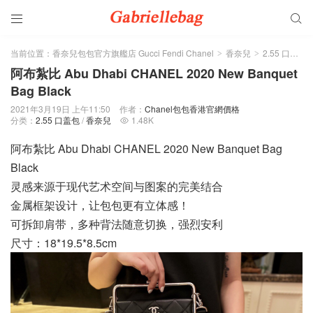


当前位置：
香奈兒包包官方旗艦店 Gucci Fendi Chanel
香奈兒
2.55 口盖包
>
>
阿布紮比 Abu Dhabi CHANEL 2020 New Banquet
Bag Black
2021年3月19日 上午11:50
作者：
Chanel包包香港官網價格
分类：
2.55 口盖包
/
香奈兒
1.48K

阿布紮比 Abu Dhabi CHANEL 2020 New Banquet Bag
Black
灵感来源于现代艺术空间与图案的完美结合
金属框架设计，让包包更有立体感！
可拆卸肩带，多种背法随意切换，强烈安利
尺寸：18*19.5*8.5cm