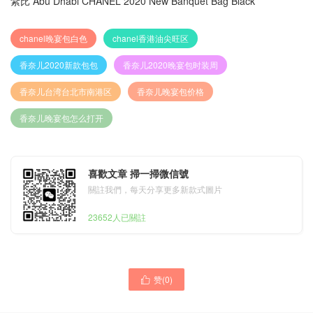
紮比 Abu Dhabi CHANEL 2020 New Banquet Bag Black
chanel晚宴包白色
chanel香港油尖旺区
香奈儿2020新款包包
香奈儿2020晚宴包时装周
香奈儿台湾台北市南港区
香奈儿晚宴包价格
香奈儿晚宴包怎么打开
喜歡文章 掃一掃微信號
關註我們，每天分享更多新款式圖片
23652人已關註
赞(
0
)
