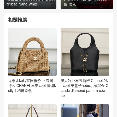
31bag Nano White
號 黑色
相關推薦
香奈儿kelly官网报价 上海闵
澳大利亞布裏斯班 Chanel 26
行区 CHANEL早春系列 藤编k
s系列 菜籃子hobo小號黑金 C
elly手柄链条包
lassic diamond pattern cowhi
de