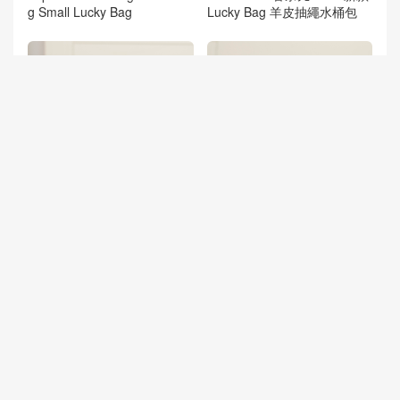
g Small Lucky Bag
Lucky Bag 羊皮抽繩水桶包
香奈兒福袋包價格 加拿大溫
挪威王國 Kongeriket Norge C
哥華 香奈兒 26ss新款福袋 抽
hanel 26ss隱藏款 白色Panda
繩水桶包 酒紅色
Color Blocking LP盒子包
互動評論
抢沙发
评论前必须登录！