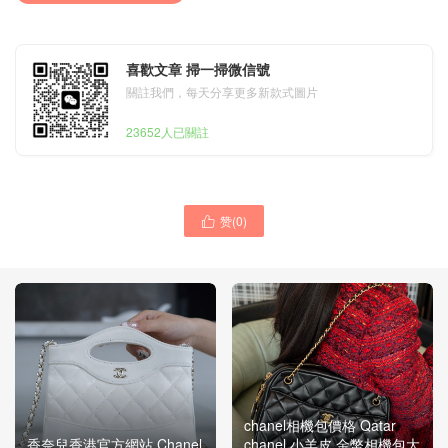
喜歡文章 掃一掃微信號
關註我們，每天分享更多新款式圖片
23652人已關註
赞(
0
)

chanel相機包價格 Qatar
香奈兒香港官方網站 Chanel
chanel 小羊皮 金幣相機包大