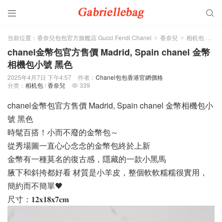


当前位置：
香奈兒包包官方旗艦店 Gucci Fendi Chanel
香奈兒
相机包
正
>
>
>
chanel金幣包官方售價 Madrid, Spain chanel 金幣
相機包小號 黑色
2025年4月7日 下午4:57
作者：
Chanel包包香港官網價格
分类：
相机包
/
香奈兒
339

chanel金幣包官方售價 Madrid, Spain chanel 金幣相機包小
號 黑色
時髦百搭！小而不廢的金幣包～
從秀場圖一直心心念念的金幣包終於上新
金幣有一種莫名的復古感，隱藏的一款小黑馬
腋下和斜挎都好看 材質是小羊皮，整個軟軟糯糯很實用，
簡約而不簡單🖤
尺寸：𝟏𝟐𝐱𝟏𝟖𝐱𝟕𝐜𝐦