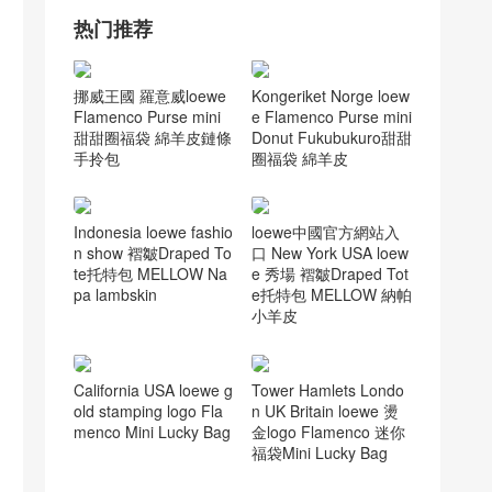
YSL BABY NIKI
(5)
圣罗兰包包官网
(5)
新加坡香奈儿包包专柜
(6)
瑟林官网
(5)
瑟琳蜥蜴皮box
(6)
瑟琳celine马鞍包
(5)
瑟琳官网
(5)
罗意威拼色
(6)
罗意威邮差包男
(6)
迪奥jadior链条包
(7)
香奈儿cf
(6)
迪奥小羊皮袖珍手提包多少钱
(5)
香奈儿cocohandle官网
(7)
香奈儿口盖包
(9)
香奈儿Gabrielle流浪包
(5)
香奈儿口盖包价格
(5)
香奈儿口盖包配手柄
(5)
香奈儿官网女包
(6)
香奈儿台湾官网
(5)
香奈儿流浪包价格
(7)
香奈儿流浪包尺寸
(6)
香奈儿香港官网
(7)
香奈儿经典口盖包
(5)
热门推荐
挪威王國 羅意威loewe
Kongeriket Norge loew