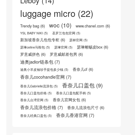
标签
boy
(22)
16荔枝纹小牛皮手袋
(5)
celine trio三层包
(8)
celine trio三层包真假
(8)
celine包怎么样
(6)
CELINE官方网站
(8)
Celine思琳/赛琳官网
(5)
celine瑟琳中文官网
(8)
CELINE瑟琳 荔枝纹小牛皮小型16手袋
(5)
Celine风琴包
(5)
celine香港专柜地址
(6)
Chanel Classic Flap Bag
(5)
Chanel Coco Handle Bag
(12)
Coco Handle Bag
(6)
dior30蒙田
(6)
dior台湾官网
(6)
lady dior袖珍手提包
(5)
Leboy
(14)
luggage micro
(22)
woc
(10)
Trendy bag
(6)
www.chanel.com
(6)