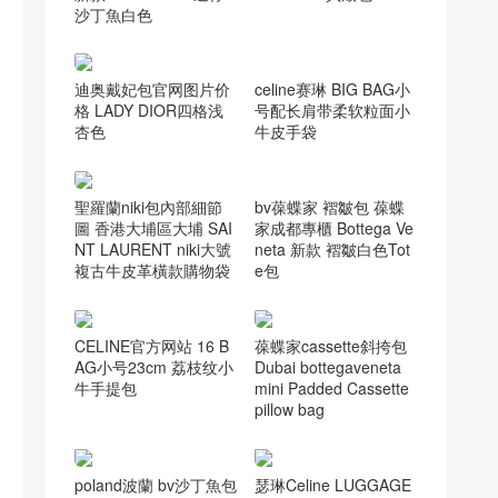
BOTTEGAVENETA 保
加利亞 沙丁魚官網 BV
新款Mini Sardine迷你
沙丁魚白色
迪奥戴妃包官网图片价
格 LADY DIOR四格浅
杏色
celine赛琳 BIG BAG小
号配长肩带柔软粒面小
牛皮手袋
聖羅蘭niki包內部細節
圖 香港大埔區大埔 SAI
NT LAURENT niki大號