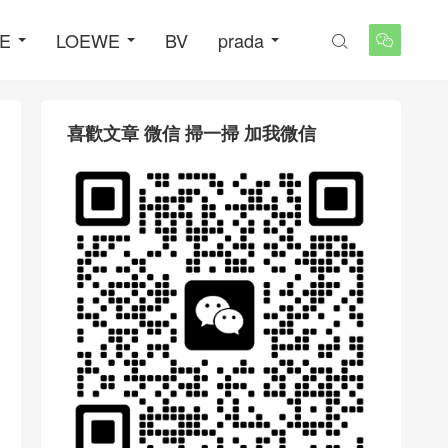
NE
LOEWE
BV
prada


喜歡文章 微信 掃一掃 加我微信