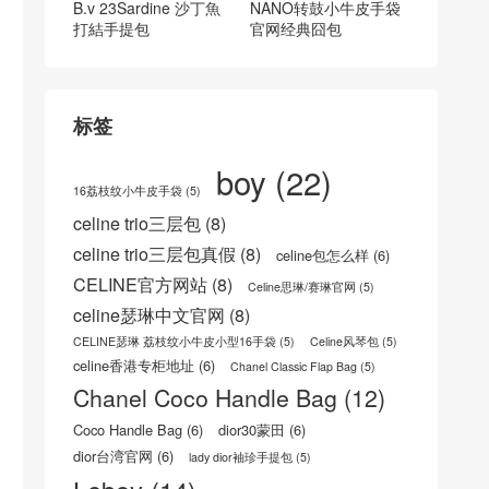
複古牛皮革橫款購物袋
bv葆蝶家 褶皺包 葆蝶
家成都專櫃 Bottega Ve
neta 新款 褶皺白色Tot
e包
CELINE官方网站 16 B
葆蝶家cassette斜挎包
AG小号23cm 荔枝纹小
Dubai bottegaveneta
牛手提包
mini Padded Cassette
pillow bag
poland波蘭 bv沙丁魚包
瑟琳Celine LUGGAGE
B.v 23Sardine 沙丁魚
NANO转鼓小牛皮手袋
打結手提包
官网经典囧包