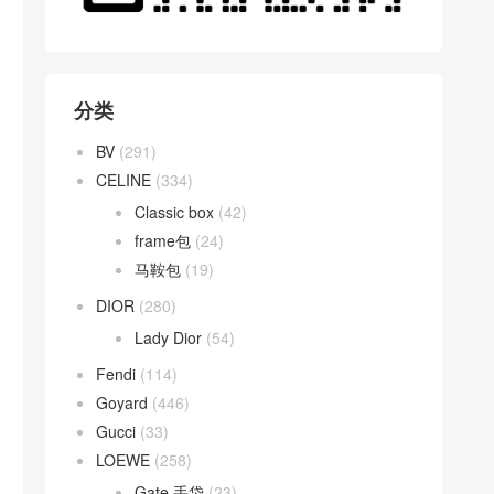
分类
BV
(291)
CELINE
(334)
Classic box
(42)
frame包
(24)
马鞍包
(19)
DIOR
(280)
Lady Dior
(54)
Fendi
(114)
Goyard
(446)
Gucci
(33)
LOEWE
(258)
Gate 手袋
(23)