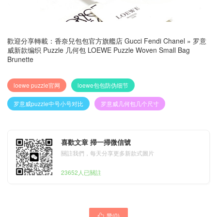
歡迎分享轉載：
香奈兒包包官方旗艦店 Gucci Fendi Chanel
»
罗意
威新款编织 Puzzle 几何包 LOEWE Puzzle Woven Small Bag
Brunette
loewe puzzle官网
loewe包包防伪细节
罗意威puzzle中号小号对比
罗意威几何包几个尺寸
喜歡文章 掃一掃微信號
關註我們，每天分享更多新款式圖片
23652人已關註
赞(
0
)
