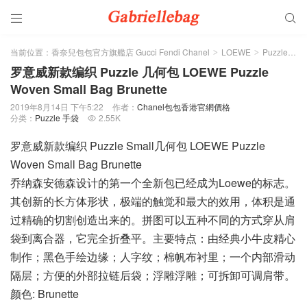


当前位置：
香奈兒包包官方旗艦店 Gucci Fendi Chanel
LOEWE
Puzzle 手袋
>
>
罗意威新款编织 Puzzle 几何包 LOEWE Puzzle
Woven Small Bag Brunette
2019年8月14日 下午5:22
作者：
Chanel包包香港官網價格
分类：
Puzzle 手袋
2.55K

罗意威新款编织 Puzzle Small几何包 LOEWE Puzzle
Woven Small Bag Brunette
乔纳森安德森设计的第一个全新包已经成为Loewe的标志。
其创新的长方体形状，极端的触觉和最大的效用，体积是通
过精确的切割创造出来的。拼图可以五种不同的方式穿从肩
袋到离合器，它完全折叠平。主要特点：由经典小牛皮精心
制作；黑色手绘边缘；人字纹；棉帆布衬里；一个内部滑动
隔层；方便的外部拉链后袋；浮雕浮雕；可拆卸可调肩带。
颜色: Brunette