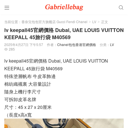


当前位置：
香奈兒包包官方旗艦店 Gucci Fendi Chanel
LV
正文
>
>
lv keepall45官網價格 Dubai, UAE LOUIS VUITTON
KEEPALL 45旅行袋 M40569
2025年4月27日 下午5:57
作者：
Chanel包包香港官網價格
分类：
LV
285

lv keepall45官網價格 Dubai, UAE LOUIS VUITTON
KEEPALL 45旅行袋 M40569
特殊塗層帆布 牛皮革飾邊
棉紡織襯裏 大容量設計
隨身上機行李尺寸
可拆卸皮革名牌
尺寸：45 x 27 x 20厘米
（長度x高x寬