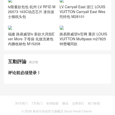
lv限量款包包 杭州 LV RFID M
LV Carryall East 浙江 LOUIS
26573 163C动态芯片 迷你波
VUITTON Carryall East Wes
士顿枕头包
托特包 M28101
福建 路易威登lv 新款大貝殼E
路易斯威登lv官网 重庆 LOUIS
ver More 子母袋 化妝洗漱包
VUITTON Multipass m27825
內膽收納包 M15208
钟楚曦同款
互動評論
抢沙发
评论前必须登录！
30天热门
7天热门
友情链接
微信
点赞排行
热门标签
© 2026
香奈兒包包官方旗艦店 Gucci Fendi Chanel