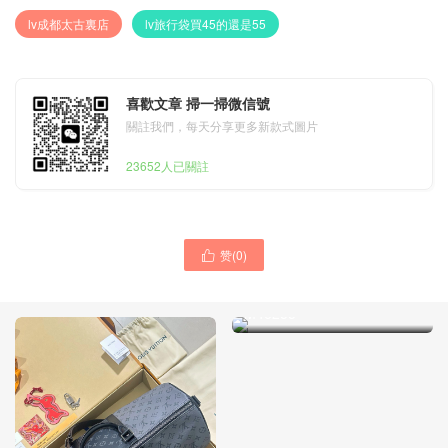
lv成都太古裏店
lv旅行袋買45的還是55
喜歡文章 掃一掃微信號
關註我們，每天分享更多新款式圖片
23652人已關註
赞(
0
)
澳大利亞 堪培拉 Australia

Canberra louis vuitton
DISTRICT 小號郵差包
M46255