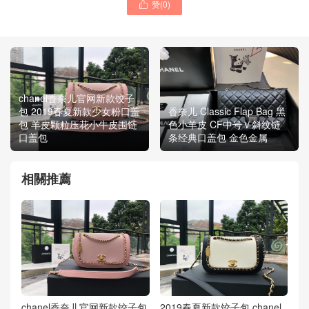
赞(
0
)

chanel香奈儿官网新款饺子
包 2019春夏新款少女粉口盖
香奈儿 Classic Flap Bag 黑
包 羊皮颗粒压花小牛皮围链
色小羊皮 CF中号Ｖ斜纹链
口盖包
条经典口盖包 金色金属
相關推薦
chanel香奈儿官网新款饺子包
2019春夏新款饺子包 chanel