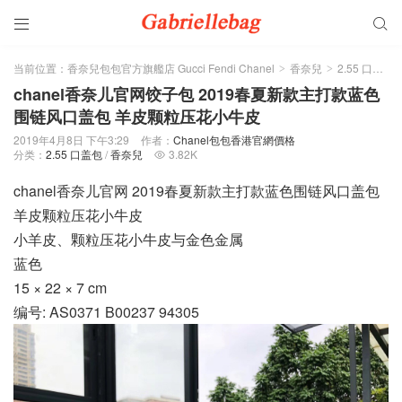


当前位置：
香奈兒包包官方旗艦店 Gucci Fendi Chanel
香奈兒
2.55 口盖包
>
>
chanel香奈儿官网饺子包 2019春夏新款主打款蓝色
围链风口盖包 羊皮颗粒压花小牛皮
2019年4月8日 下午3:29
作者：
Chanel包包香港官網價格
分类：
2.55 口盖包
/
香奈兒
3.82K

chanel香奈儿官网 2019春夏新款主打款蓝色围链风口盖包
羊皮颗粒压花小牛皮
小羊皮、颗粒压花小牛皮与金色金属
蓝色
15 × 22 × 7 cm
编号: AS0371 B00237 94305