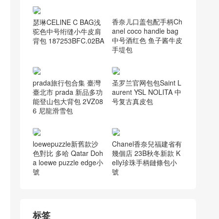
瑟琳CELINE C BAG浅
驼色中号绗缝小牛皮肩
背包 187253BFC.02BA
香奈儿口盖包配手柄Ch
anel coco handle bag
中号酒红色 鱼子酱牛皮
手堤包
prada旅行包合集 臺灣
圣罗兰官网包包Saint L
臺北市 prada 新品多功
aurent YSL NOLITA 中
能登山包大背包 2VZ08
号复古真皮包
6 尼龍滑雪包
loewepuzzle新舊款沙
Chanel香奈兒福建省有
色對比 多哈 Qatar Doh
幾個店 23B秋冬新款 K
a loewe puzzle edge小
elly珍珠手柄鏈條包小
號
號