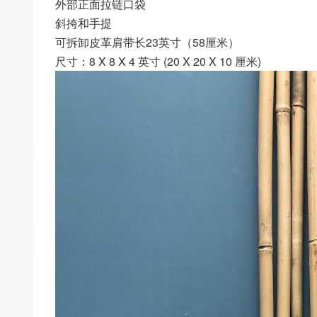
外部正面拉链口袋
斜挎和手提
可拆卸皮革肩带长23英寸（58厘米）
尺寸：8 X 8 X 4 英寸 (20 X 20 X 10 厘米)