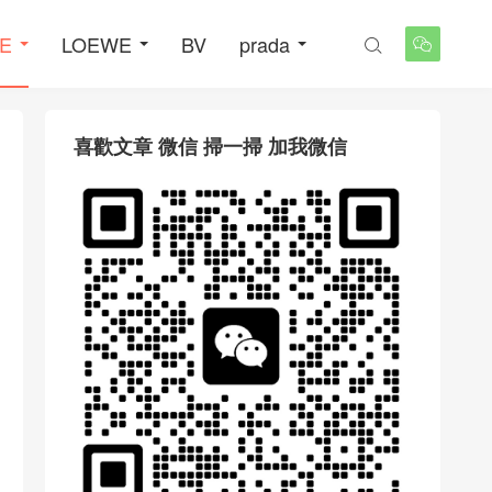
NE
LOEWE
BV
prada


喜歡文章 微信 掃一掃 加我微信