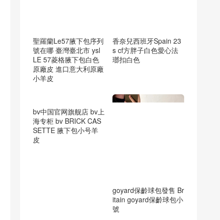
聖羅蘭Le57腋下包序列
香奈兒西班牙Spain 23
號在哪 臺灣臺北市 ysl
s cf方胖子白色愛心法
LE 57菱格腋下包白色
瑯扣白色
原廠皮 進口意大利原廠
小羊皮
bv中国官网旗舰店 bv上
海专柜 bv BRICK CAS
goyard保齡球包發售 Br
SETTE 腋下包小号羊
itain goyard保齡球包小
皮
號