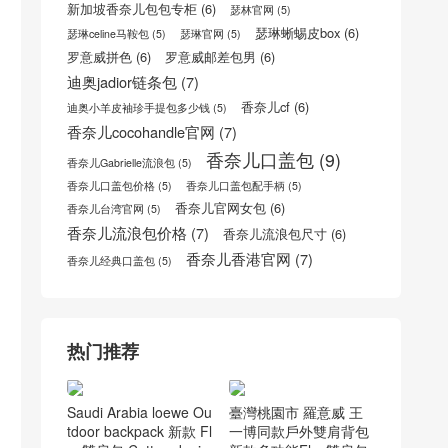
luggage micro
(22)
woc
(10)
Trendy bag
(6)
www.chanel.com
(6)
YSL BABY NIKI
(5)
圣罗兰包包官网
(5)
新加坡香奈儿包包专柜
(6)
瑟林官网
(5)
瑟琳蜥蜴皮box
(6)
瑟琳celine马鞍包
(5)
瑟琳官网
(5)
罗意威拼色
(6)
罗意威邮差包男
(6)
迪奥jadior链条包
(7)
香奈儿cf
(6)
迪奥小羊皮袖珍手提包多少钱
(5)
香奈儿cocohandle官网
(7)
香奈儿口盖包
(9)
香奈儿Gabrielle流浪包
(5)
香奈儿口盖包价格
(5)
香奈儿口盖包配手柄
(5)
香奈儿官网女包
(6)
香奈儿台湾官网
(5)
香奈儿流浪包价格
(7)
香奈儿流浪包尺寸
(6)
香奈儿香港官网
(7)
香奈儿经典口盖包
(5)
热门推荐