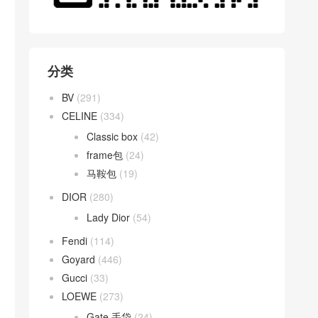
分类
BV
(291)
CELINE
(334)
Classic box
(42)
frame包
(24)
马鞍包
(19)
DIOR
(280)
Lady Dior
(54)
Fendi
(114)
Goyard
(446)
Gucci
(33)
LOEWE
(273)
Gate 手袋
(24)