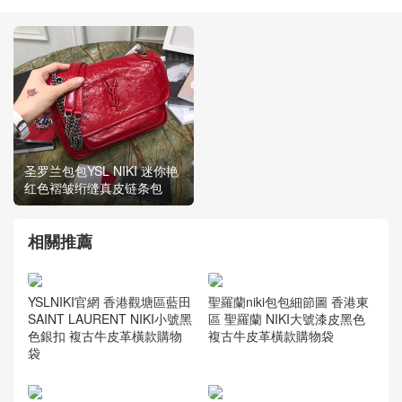
圣罗兰包包官网 YSL BABY
圣罗兰包包YSL NIKI 迷你艳
NIKI 黑色褶皱绗缝真皮链条
红色褶皱绗缝真皮链条包
包5330370
相關推薦
YSLNIKI官網 香港觀塘區藍田
聖羅蘭niki包包細節圖 香港東
SAINT LAURENT NIKI小號黑
區 聖羅蘭 NIKI大號漆皮黑色
色銀扣 複古牛皮革橫款購物
複古牛皮革橫款購物袋
袋