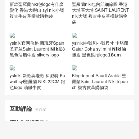
新款聖羅蘭niki包logo有什麽
聖羅蘭niki包內部細節圖 香港
變化 香港大嶼山 syl niki小號
大埔區大埔 SAINT LAURENT
複古牛皮革橫款購物袋
niki大號 複古牛皮革橫款購物
袋
yslniki官网价格 西班牙Spain
yslniki中號和小號尺寸 卡塔爾
圣罗兰Saint Laurent 𝗡𝗶𝗸𝗶28
Qatar Doha syl mini 𝗡𝗶𝗸𝗶油
黑色油腊牛皮 silvery logo
蠟皮 黑色銀扣logo𝟭𝟴𝗰𝗺
yslniki 新款與老款 科威特 Ku
Kingdom of Saudi Arabia 聖
wait syl聖羅蘭 NIKI 22CM 銀
羅蘭Saint Laurent Niki tripou
色logo 油臘牛皮
ch 複古皮革購物袋
互動評論
抢沙发
评论前必须登录！