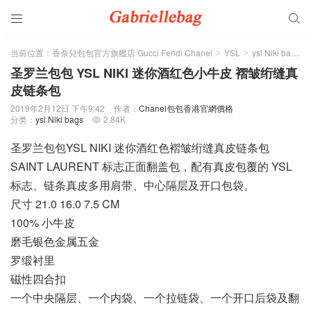


当前位置：
香奈兒包包官方旗艦店 Gucci Fendi Chanel
YSL
ysl Niki bags
>
>
>
圣罗兰包包 YSL NIKI 迷你酒红色小牛皮 褶皱绗缝真
皮链条包
2019年2月12日 下午9:42
作者：
Chanel包包香港官網價格
分类：
ysl Niki bags
2.84K

圣罗兰包包YSL NIKI 迷你酒红色褶皱绗缝真皮链条包
SAINT LAURENT 标志正面翻盖包，配有真皮包覆的 YSL
标志、链条真皮多用肩带、中心隔层及开口包袋。
尺寸 21.0 16.0 7.5 CM
100% 小牛皮
磨毛银色金属五金
罗缎衬里
磁性四合扣
一个中央隔层、一个内袋、一个拉链袋、一个开口后袋及翻