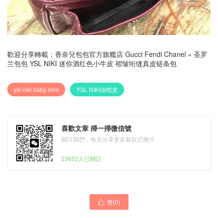
歡迎分享轉載：
香奈兒包包官方旗艦店 Gucci Fendi Chanel
»
圣罗
兰包包 YSL NIKI 迷你酒红色小牛皮 褶皱绗缝真皮链条包
ysl niki baby mini
YSL NIKI油蜡皮
喜歡文章 掃一掃微信號
關註我們，每天分享更多新款式圖片
23652人已關註
赞(
0
)
