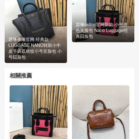
瑟琳celine官网新款 小号拼
色笑脸包 Nano Luggage经
典囧脸包
瑟琳香港官网 经典款
LUGGAGE NANO转鼓小牛
皮手袋荔枝纹小号笑脸包 小
号囧脸包
相關推薦