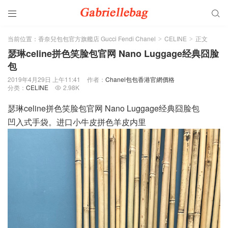


当前位置：
香奈兒包包官方旗艦店 Gucci Fendi Chanel
CELINE
正文
>
>
瑟琳celine拼色笑脸包官网 Nano Luggage经典囧脸
包
2019年4月29日 上午11:41
作者：
Chanel包包香港官網價格
分类：
CELINE
2.98K

瑟琳celine拼色笑脸包官网 Nano Luggage经典囧脸包
凹入式手袋。进口小牛皮拼色羊皮内里