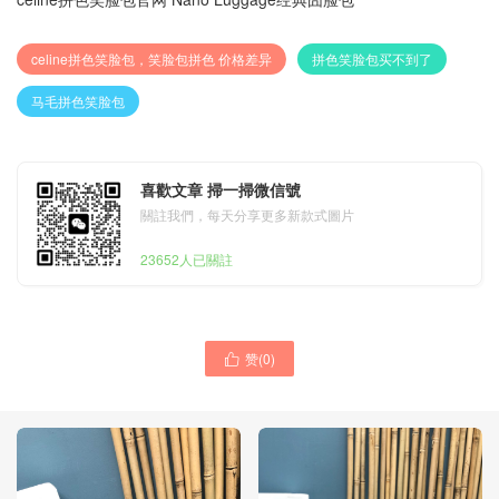
celine拼色笑脸包，笑脸包拼色 价格差异
拼色笑脸包买不到了
马毛拼色笑脸包
喜歡文章 掃一掃微信號
關註我們，每天分享更多新款式圖片
23652人已關註
赞(
0
)
