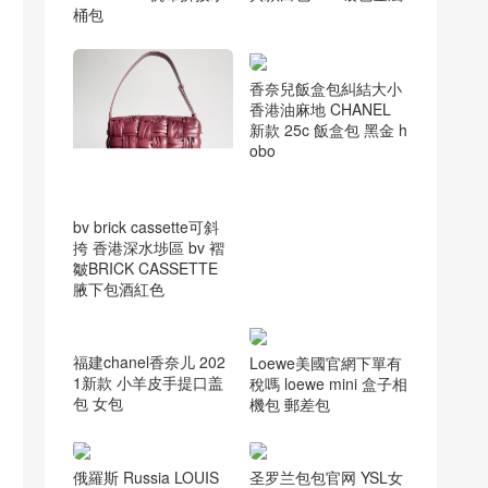
桶包
香奈兒飯盒包糾結大小
香港油麻地 CHANEL
新款 25c 飯盒包 黑金 h
obo
bv brick cassette可斜
挎 香港深水埗區 bv 褶
皺BRICK CASSETTE
腋下包酒紅色
Loewe美國官網下單有
稅嗎 loewe mini 盒子相
機包 郵差包
福建chanel香奈儿 202
1新款 小羊皮手提口盖