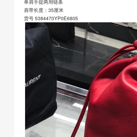
单肩手提两用链条
肩带长度：35厘米
货号 5384470YP0E6805