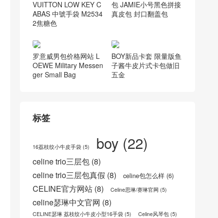
包 女包
俄羅斯 Russia LOUIS
圣罗兰包包官网 YSL女
VUITTON LOW KEY C
包 JAMIE小号黑色拼接
ABAS 中號手袋 M2534
真皮包 封口翻盖包
2焦糖色
罗意威男包价格网站 L
BOY新品卡套 限量版鱼
OEWE Military Messen
子酱牛皮片式卡包做旧
ger Small Bag
五金
标签
boy
(22)
16荔枝纹小牛皮手袋
(5)
celine trio三层包
(8)
celine trio三层包真假
(8)
celine包怎么样
(6)