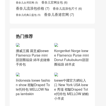
香奈儿cocohandle官网
(7)
香奈儿口盖包
(9)
香奈儿Gabrielle流浪包
(5)
香奈儿口盖包价格
(5)
香奈儿口盖包配手柄
(5)
香奈儿官网女包
(6)
香奈儿台湾官网
(5)
香奈儿流浪包价格
(7)
香奈儿流浪包尺寸
(6)
香奈儿香港官网
(7)
香奈儿经典口盖包
(5)
热门推荐
挪威王國 羅意威loewe
Kongeriket Norge loew
Flamenco Purse mini
e Flamenco Purse mini
甜甜圈福袋 綿羊皮鏈條
Donut Fukubukuro甜甜
手拎包
圈福袋 綿羊皮
Indonesia loewe fashio
loewe中國官方網站入
n show 褶皺Draped To
口 New York USA loew