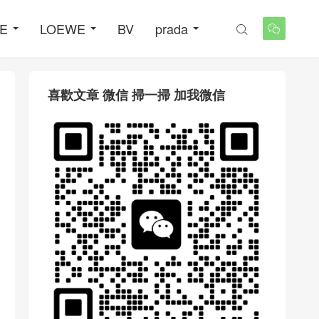
NE
LOEWE
BV
prada


喜歡文章 微信 掃一掃 加我微信