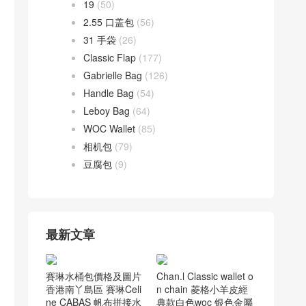
19
(50)
2.55 口盖包
(56)
31 手袋
(26)
Classic Flap
(177)
Gabrielle Bag
(126)
Handle Bag
(54)
Leboy Bag
(64)
WOC Wallet
(85)
相机包
(79)
豆腐包
(9)
最新文章
Chan.l Classic wallet o
賽琳水桶包價格及圖片
n chain 菱格小羊皮經
香港南丫島區 賽琳Celi
典款白色woc 银色金屬
ne CABAS 帆布拼接水