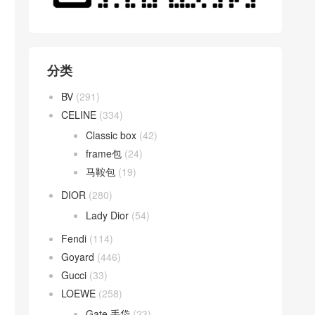
分类
BV
(291)
CELINE
(334)
Classic box
(42)
frame包
(24)
马鞍包
(19)
DIOR
(280)
Lady Dior
(54)
Fendi
(114)
Goyard
(446)
Gucci
(33)
LOEWE
(258)
Gate 手袋
(23)