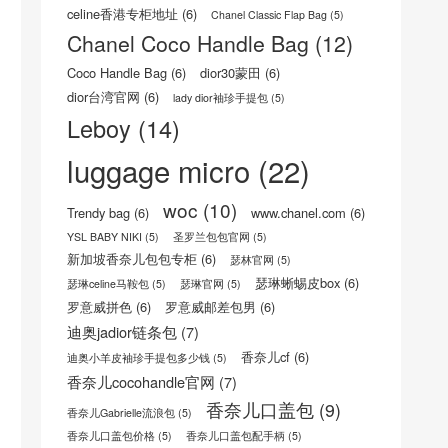
CELINE官方网站
(8)
Celine思琳/赛琳官网
(5)
celine瑟琳中文官网
(8)
CELINE瑟琳 荔枝纹小牛皮小型16手袋
(5)
Celine风琴包
(5)
celine香港专柜地址
(6)
Chanel Classic Flap Bag
(5)
Chanel Coco Handle Bag
(12)
Coco Handle Bag
(6)
dior30蒙田
(6)
dior台湾官网
(6)
lady dior袖珍手提包
(5)
Leboy
(14)
luggage micro
(22)
woc
(10)
Trendy bag
(6)
www.chanel.com
(6)
YSL BABY NIKI
(5)
圣罗兰包包官网
(5)
新加坡香奈儿包包专柜
(6)
瑟林官网
(5)
瑟琳蜥蜴皮box
(6)
瑟琳celine马鞍包
(5)
瑟琳官网
(5)
罗意威拼色
(6)
罗意威邮差包男
(6)
迪奥jadior链条包
(7)
香奈儿cf
(6)
迪奥小羊皮袖珍手提包多少钱
(5)