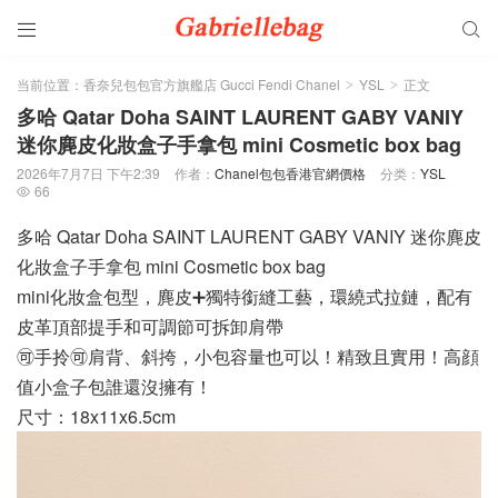


当前位置：
香奈兒包包官方旗艦店 Gucci Fendi Chanel
YSL
正文
>
>
多哈 Qatar Doha SAINT LAURENT GABY VANIY
迷你麂皮化妝盒子手拿包 mini Cosmetic box bag
2026年7月7日 下午2:39
作者：
Chanel包包香港官網價格
分类：
YSL
66

多哈 Qatar Doha SAINT LAURENT GABY VANIY 迷你麂皮
化妝盒子手拿包 mini Cosmetic box bag
mini化妝盒包型，麂皮➕獨特銜縫工藝，環繞式拉鏈，配有
皮革頂部提手和可調節可拆卸肩帶
🉑️手拎🉑️肩背、斜挎，小包容量也可以！精致且實用！高顔
值小盒子包誰還沒擁有！
尺寸：18x11x6.5cm