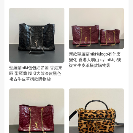
新款聖羅蘭niki包logo有什麽
變化 香港大嶼山 syl niki小號
複古牛皮革橫款購物袋
聖羅蘭niki包包細節圖 香港東
區 聖羅蘭 NIKI大號漆皮黑色
複古牛皮革橫款購物袋