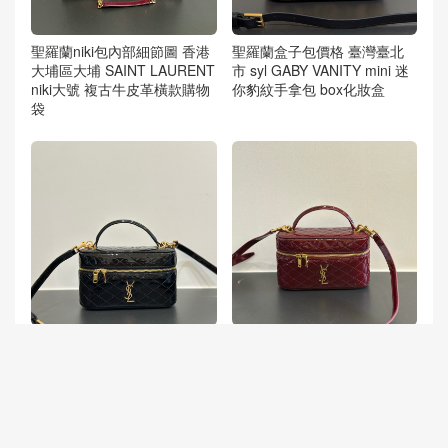
聖羅蘭niki包內部細節圖 香港
聖羅蘭盒子包價格 臺灣臺北
大埔區大埔 SAINT LAURENT
市 syl GABY VANITY mini 迷
niki大號 複古牛皮革橫款購物
你豹紋手拿包 box化妝盒
袋
ysl 盒子包海外价格 Finland s
聖羅蘭GABY VANITY 漆皮化
yl GABY VANITY mini Patent
妝包 泰國 Thailand syl迷你漆
leather box bag handbag
皮盒子 手提包 酒紅色