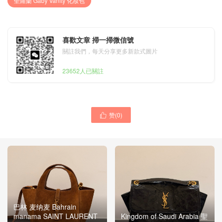
聖羅蘭 Gaby Vanity 化妝包
喜歡文章 掃一掃微信號
關註我們，每天分享更多新款式圖片
23652人已關註
赞(
0
)

巴林 麦纳麦 Bahrain
manama SAINT LAURENT
Kingdom of Saudi Arabia 聖