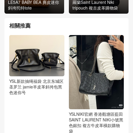
LE5A7 BABY BEA 麂皮迷你
羅蘭Saint Laurent Niki
斜挎托特tote
tripouch 複古皮革購物袋
相關推薦
YSL新款抽绳福袋 北京东城区
圣罗兰 jamie羊皮革斜挎包黑
色迷你号
YSLNIKI官網 香港觀塘區藍田
SAINT LAURENT NIKI小號黑
色銀扣 複古牛皮革橫款購物
袋