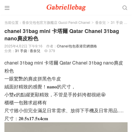


当前位置：
香奈兒包包官方旗艦店 Gucci Fendi Chanel
香奈兒
31 手袋
正
>
>
>
chanel 31bag mini 卡塔爾 Qatar Chanel 31bag
nano麂皮粉色
2025年4月2日 下午9:16
作者：
Chanel包包香港官網價格
分类：
31 手袋
/
香奈兒
379

chanel 31bag mini 卡塔爾 Qatar Chanel 31bag nano麂皮
粉色
一眼驚艷的麂皮拼黑色牛皮
絨面好精致的感覺！𝐧𝐚𝐧𝐨的尺寸，
小雙𝐜的點綴更顯精致，不管是手拎斜挎都很絕🤩
櫃櫃一包難求超稀有
尺寸雖小但完全滿足日常需求、放得下手機及日常用品….
尺寸：𝟐𝟎.𝟓𝐱𝟏𝟕.𝟓𝐱𝟒𝐜𝐦