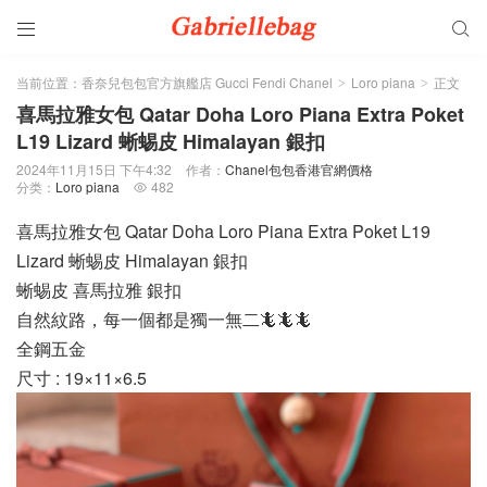


当前位置：
香奈兒包包官方旗艦店 Gucci Fendi Chanel
Loro piana
正文
>
>
喜馬拉雅女包 Qatar Doha Loro Piana Extra Poket
L19 Lizard 蜥蜴皮 Himalayan 銀扣
2024年11月15日 下午4:32
作者：
Chanel包包香港官網價格
分类：
Loro piana
482

喜馬拉雅女包 Qatar Doha Loro Piana Extra Poket L19
Lizard 蜥蜴皮 Himalayan 銀扣
蜥蜴皮 喜馬拉雅 銀扣
自然紋路，每一個都是獨一無二🦎🦎🦎
全鋼五金
尺寸 : 19×11×6.5