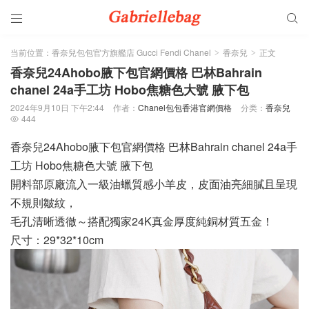


当前位置：
香奈兒包包官方旗艦店 Gucci Fendi Chanel
香奈兒
正文
>
>
香奈兒24Ahobo腋下包官網價格 巴林Bahrain
chanel 24a手工坊 Hobo焦糖色大號 腋下包
2024年9月10日 下午2:44
作者：
Chanel包包香港官網價格
分类：
香奈兒
444

香奈兒24Ahobo腋下包官網價格 巴林Bahrain chanel 24a手
工坊 Hobo焦糖色大號 腋下包
開料部原廠流入一級油蠟質感小羊皮，皮面油亮細膩且呈現
不規則皺紋，
毛孔清晰透徹～搭配獨家24K真金厚度純銅材質五金！
尺寸：29*32*10cm