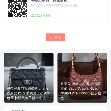
關註我們，每天分享更多新款式圖片
23652人已關註
赞(
0
)

香奈兒 24A 小紅書 沙特阿
香奈兒澳門官網價格 chanel
拉伯 Saudi Arabia Riyadh
香奈兒 kelly 手柄盒子小號黑
chanel 24a Hobo小號焦糖
色 顆粒壓紋魚子醬小牛皮
色