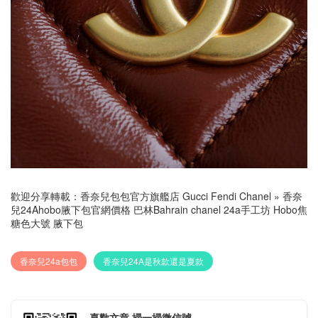
歡迎分享轉載：
香奈兒包包官方旗艦店 Gucci Fendi Chanel
»
香奈
兒24Ahobo腋下包官網價格 巴林Bahrain chanel 24a手工坊 Hobo焦
糖色大號 腋下包
香奈兒24a包包
香奈兒24A是秋款還是夏款
喜歡文章 掃一掃微信號