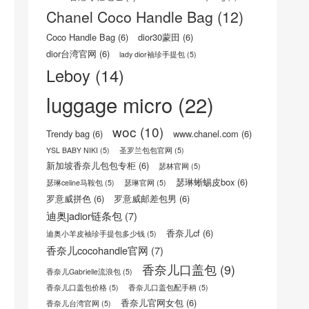
celine trio三层包真假
(8)
celine包怎么样
(6)
CELINE官方网站
(8)
Celine思琳/赛琳官网
(5)
celine瑟琳中文官网
(8)
CELINE瑟琳 荔枝纹小牛皮小型16手袋
(5)
Celine风琴包
(5)
celine香港专柜地址
(6)
Chanel Classic Flap Bag
(5)
Chanel Coco Handle Bag
(12)
Coco Handle Bag
(6)
dior30蒙田
(6)
dior台湾官网
(6)
lady dior袖珍手提包
(5)
Leboy
(14)
luggage micro
(22)
woc
(10)
Trendy bag
(6)
www.chanel.com
(6)
YSL BABY NIKI
(5)
圣罗兰包包官网
(5)
新加坡香奈儿包包专柜
(6)
瑟林官网
(5)
瑟琳蜥蜴皮box
(6)
瑟琳celine马鞍包
(5)
瑟琳官网
(5)
罗意威拼色
(6)
罗意威邮差包男
(6)
迪奥jadior链条包
(7)