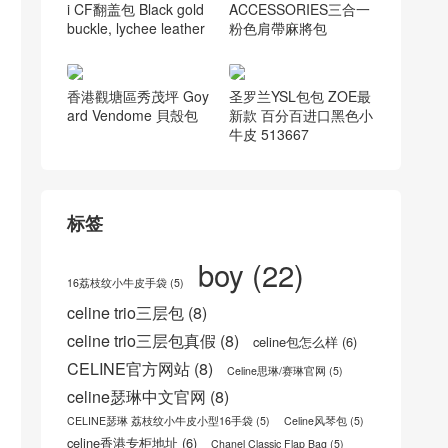
ard三支裝雪茄盒小牛
C CHARM小号绗缝小
皮
牛皮裸色双肩水桶包
Singapore Kuala Lump
香港東區太古城 M4481
ur Chanel 26c 迷你min
3 MULTI POCHETTE
i CF翻盖包 Black gold
ACCESSORIES三合一
buckle, lychee leather
粉色肩帶麻將包
香港觀塘區秀茂坪 Goy
圣罗兰YSL包包 ZOE最
ard Vendome 貝殼包
新款 百分百进口黑色小
牛皮 513667
标签
boy
(22)
16荔枝纹小牛皮手袋
(5)
celine trio三层包
(8)