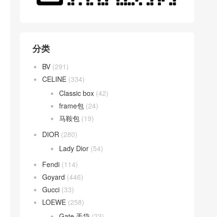
分类
BV
(291)
CELINE
(334)
Classic box
(42)
frame包
(24)
马鞍包
(19)
DIOR
(280)
Lady Dior
(54)
Fendi
(114)
Goyard
(446)
Gucci
(33)
LOEWE
(258)
Gate 手袋
(23)