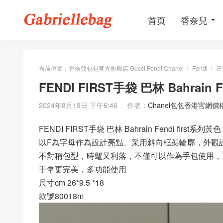
首页
香奈兒
当前位置：
香奈兒包包官方旗艦店 Gucci Fendi Chanel
Fendi
正
>
>
FENDI FIRST手袋 巴林 Bahrain
2024年8月19日 下午6:46
作者：
Chanel包包香港官網價
FENDI FIRST手袋 巴林 Bahrain Fendi first系
以F為字母作為設計亮點、采用斜向框架輪廓，外觀
不對稱包型，時髦又利落，不僅可以作為手包使用，
手拿更完美，多功能使用
尺寸cm 26*9.5 *18
款號80018m