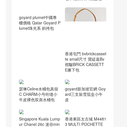
YSL圣罗兰包包官网 A
MIE小号红色拼接真皮
包 四合扣封口翻盖包
goyard plumet中國專
香港屯門 bvbrickcasset
櫃價格 Qatar Goyard P
te small尺寸 寶緹嘉Bv
lumet珠光系 斜挎包
褶皺BRICK CASSETT
E腋下包
goyard新加坡官網 Goy
瑟琳Celine水桶包真假