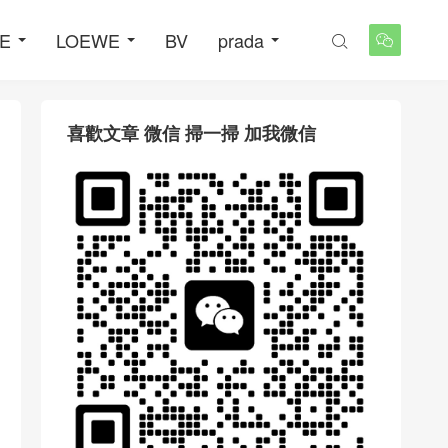
NE
LOEWE
BV
prada


喜歡文章 微信 掃一掃 加我微信