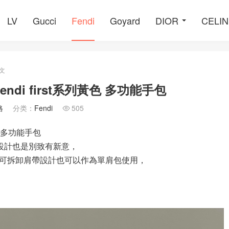
LV
Gucci
Fendi
Goyard
DIOR
CELI
文
 Fendi first系列黃色 多功能手包
格
分类：
Fendi
505

列黃色 多功能手包
設計也是別致有新意，
可拆卸肩帶設計也可以作為單肩包使用，