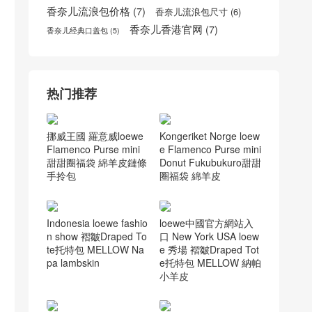
香奈儿cf
(6)
迪奥小羊皮袖珍手提包多少钱
(5)
香奈儿cocohandle官网
(7)
香奈儿口盖包
(9)
香奈儿Gabrielle流浪包
(5)
香奈儿口盖包价格
(5)
香奈儿口盖包配手柄
(5)
香奈儿官网女包
(6)
香奈儿台湾官网
(5)
香奈儿流浪包价格
(7)
香奈儿流浪包尺寸
(6)
香奈儿香港官网
(7)
香奈儿经典口盖包
(5)
热门推荐
挪威王國 羅意威loewe
Kongeriket Norge loew
Flamenco Purse mini
e Flamenco Purse mini
甜甜圈福袋 綿羊皮鏈條
Donut Fukubukuro甜甜
手拎包
圈福袋 綿羊皮
Indonesia loewe fashio
loewe中國官方網站入