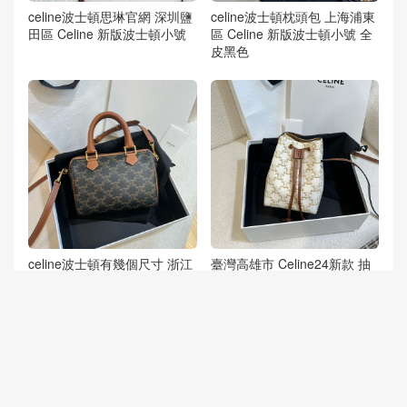
celine波士頓思琳官網 深圳鹽
celine波士頓枕頭包 上海浦東
田區 Celine 新版波士頓小號
區 Celine 新版波士頓小號 全
皮黑色
celine波士頓有幾個尺寸 浙江
臺灣高雄市 Celine24新款 抽
Celine新款波士頓小號 老花皮
繩燒麥發財包 Drawstring buc
料
ket bag