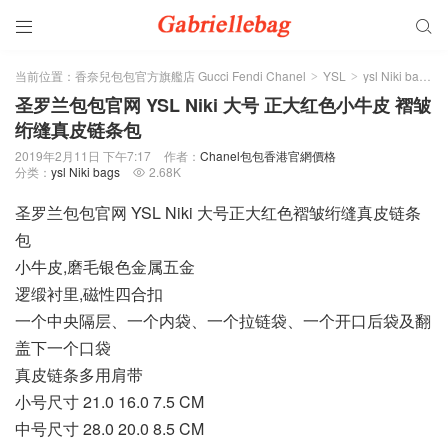


当前位置：
香奈兒包包官方旗艦店 Gucci Fendi Chanel
YSL
ysl Niki bags
>
>
>
圣罗兰包包官网 YSL Niki 大号 正大红色小牛皮 褶皱
绗缝真皮链条包
2019年2月11日 下午7:17
作者：
Chanel包包香港官網價格
分类：
ysl Niki bags
2.68K

圣罗兰包包官网 YSL Niki 大号正大红色褶皱绗缝真皮链条
包
小牛皮,磨毛银色金属五金
逻缎衬里,磁性四合扣
一个中央隔层、一个内袋、一个拉链袋、一个开口后袋及翻
盖下一个口袋
真皮链条多用肩带
小号尺寸 21.0 16.0 7.5 CM
中号尺寸 28.0 20.0 8.5 CM