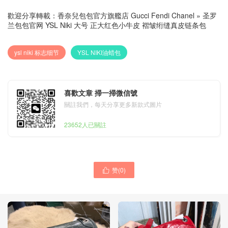
歡迎分享轉載：
香奈兒包包官方旗艦店 Gucci Fendi Chanel
»
圣罗
兰包包官网 YSL Niki 大号 正大红色小牛皮 褶皱绗缝真皮链条包
ysl niki 标志细节
YSL NIKI油蜡包
喜歡文章 掃一掃微信號
關註我們，每天分享更多新款式圖片
23652人已關註
赞(
0
)
