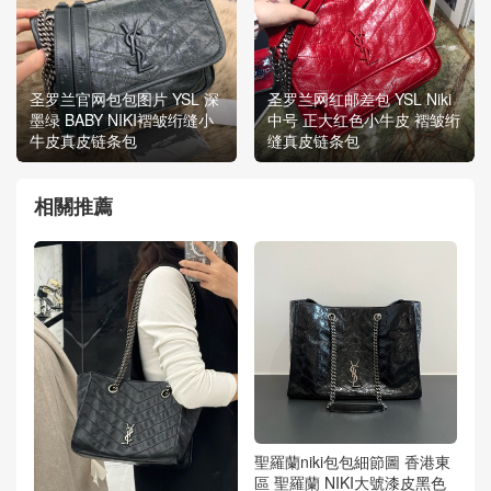
圣罗兰官网包包图片 YSL 深
圣罗兰网红邮差包 YSL Niki
墨绿 BABY NIKI褶皱绗缝小
中号 正大红色小牛皮 褶皱绗
牛皮真皮链条包
缝真皮链条包
相關推薦
聖羅蘭niki包包細節圖 香港東
區 聖羅蘭 NIKI大號漆皮黑色