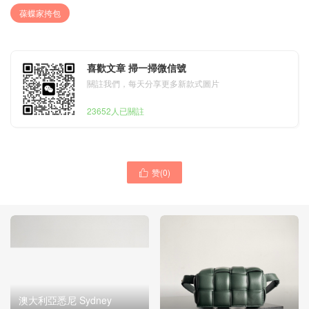
葆蝶家挎包
喜歡文章 掃一掃微信號
關註我們，每天分享更多新款式圖片
23652人已關註
赞(
0
)

澳大利亞悉尼 Sydney