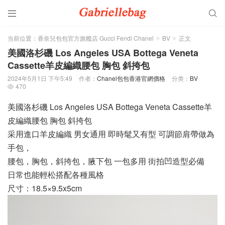


当前位置：
香奈兒包包官方旗艦店 Gucci Fendi Chanel
BV
正文
>
>
美國洛杉磯 Los Angeles USA Bottega Veneta
Cassette羊皮編織腰包 胸包 斜挎包
2024年5月1日 下午5:49
作者：
Chanel包包香港官網價格
分类：
BV
470

美國洛杉磯 Los Angeles USA Bottega Veneta Cassette羊
皮編織腰包 胸包 斜挎包
采用進口羊皮編織 男女通用 即時髦又有型 可調節肩帶做為
手包，
腰包，胸包，斜挎包，腋下包 一包多用 街拍凹造型必備
日常也能輕松搭配各種風格
尺寸：18.5×9.5x5cm