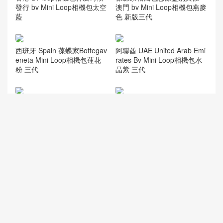
香港 Bv loop相機包什麼時候
葆蝶家相機包怎樣鑒別真假
發行 bv Mini Loop相機包太空
澳門 bv Mini Loop相機包燕麥
藍
色 新版三代
西班牙 Spain 葆蝶家Bottegav
阿聯酋 UAE United Arab Emi
eneta Mini Loop相機包蓮花
rates Bv Mini Loop相機包水
粉 三代
晶紫 三代
Bv相機包瑪瑙灰洞石綠對比圖
葆蝶家最新版三代 科威特 Ku
Dubai, UAE Bv Mini Loop相
wait Bv Mini Loop camera ba
機包洞石綠 第三代
g巧克力糖果棕