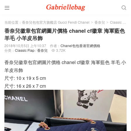


当前位置：
香奈兒包包官方旗艦店 Gucci Fendi Chanel
香奈兒
Classic Flap
>
>
香奈兒徽章包官網圖片價格 chanel cf徽章 海軍藍色
羊毛 小羊皮吊飾
2018年10月5日 上午10:37
作者：
Chanel包包香港官網價格
分类：
Classic Flap
/
香奈兒
3.72K

香奈兒徽章包官網圖片價格 chanel cf徽章 海軍藍色 羊毛 小
羊皮吊飾
尺寸: 10 x 19 x 5 cm
尺寸: 16 x 26 x 7 cm