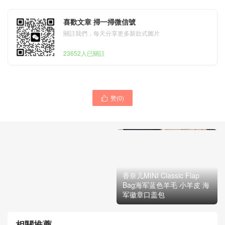
喜歡文章 掃一掃微信號
關註我們，每天分享更多新款式圖片
23652人已關註
赞(
0
)

香奈兒coco handle配蜥蜴皮
香奈儿MINI Classic Flap
手柄 Chanel handle bag 中
Bag海军蓝色羊毛 小羊皮 海
號 孔雀綠色
军徽章口盖包
相關推薦