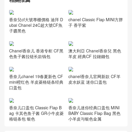
香奈兒cf大號專櫃價格 迪拜 D
chanel Classic Flap MINI方胖
ubai Chanel 24C超大號CF魚
子 香芋紫
子醬黑色
Chanel香奈儿 香港专柜 CF黑
澳大利亞 Chanel香奈兒 黑色
色鱼子酱拉链长款钱包
羊皮 經典CF 拉鏈錢包
香奈儿chanel 19春夏新色 CF
chanel香奈儿官网新款 CF羊
mini橙红色 羊皮菱格链条经典
皮水妖蓝 迷你口盖包
口盖包
香奈儿口盖包 Classic Flap B
香奈儿迷你经典口盖包 MINI
ag 卡其色鱼子酱 GR小牛皮菱
BABY Classic Flap Bag 黑色
格链条包 银色
小羊皮与银色金属