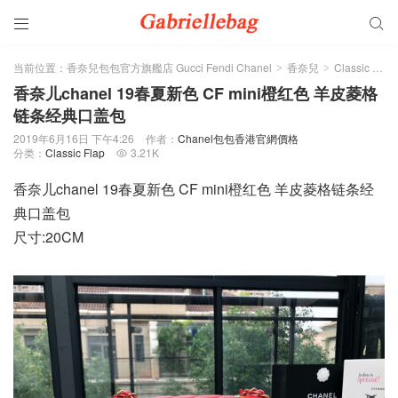


当前位置：
香奈兒包包官方旗艦店 Gucci Fendi Chanel
香奈兒
Classic Flap
>
>
香奈儿chanel 19春夏新色 CF mini橙红色 羊皮菱格
链条经典口盖包
2019年6月16日 下午4:26
作者：
Chanel包包香港官網價格
分类：
Classic Flap
3.21K

香奈儿chanel 19春夏新色 CF mini橙红色 羊皮菱格链条经
典口盖包
尺寸:20CM