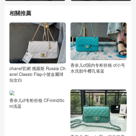
相關推薦
香奈儿cf国内专柜价格 cf小号
chanel官網 俄羅斯 Russia Ch
水洗胎牛樱孔雀蓝
anel Classic Flap小號金屬球
仙女白