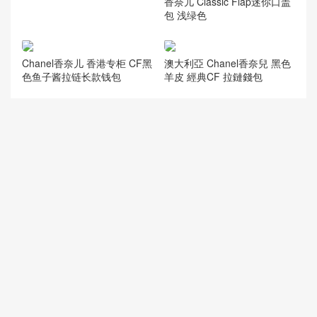
香奈儿cf专柜价格 CFmini20c
香奈儿 Classic Flap迷你口盖
m浅蓝
包 浅绿色
Chanel香奈儿 香港专柜 CF黑
色鱼子酱拉链长款钱包
澳大利亞 Chanel香奈兒 黑色
羊皮 經典CF 拉鏈錢包
chanel香奈儿官网 Small Clas
香奈儿chanel官网 CF MINI
sic Flap Bag 方胖子迷你经典
黑色羊皮金扣 经典链条口盖