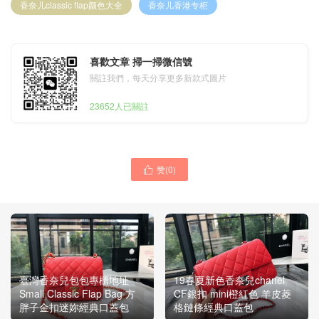
香奈儿classic flap颜色大全
香奈儿香港专柜
喜歡文章 掃一掃微信號
關註我們，每天分享更多新款式圖片
23652人已關註
赞(
0
)

臺灣香奈兒包包專櫃地址
19春夏新色香奈兒chanel
Small Classic Flap Bag 方
CF銀扣 mini橙紅色 羊皮菱
胖子金扣迷妳經典口蓋包
格鏈條經典口蓋包