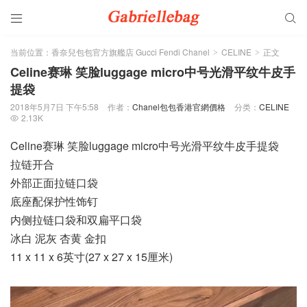


当前位置：
香奈兒包包官方旗艦店 Gucci Fendi Chanel
CELINE
正文
>
>
Celine赛琳 笑脸luggage micro中号光滑平纹牛皮手
提袋
2018年5月7日 下午5:58
作者：
Chanel包包香港官網價格
分类：
CELINE
2.13K

Celine赛琳 笑脸luggage micro中号光滑平纹牛皮手提袋
拉链开合
外部正面拉链口袋
底座配保护性饰钉
内侧拉链口袋和双扁平口袋
冰白 泥灰 杏黄 金扣
11 x 11 x 6英寸(27 x 27 x 15厘米)