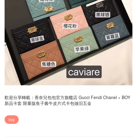
歡迎分享轉載：
香奈兒包包官方旗艦店 Gucci Fendi Chanel
»
BOY
新品卡套 限量版鱼子酱牛皮片式卡包做旧五金
boy