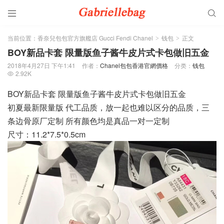


当前位置：
香奈兒包包官方旗艦店 Gucci Fendi Chanel
钱包
正文
>
>
BOY新品卡套 限量版鱼子酱牛皮片式卡包做旧五金
2018年4月27日 下午1:41
作者：
Chanel包包香港官網價格
分类：
钱包
2.92K

BOY新品卡套 限量版鱼子酱牛皮片式卡包做旧五金
初夏最新限量版 代工品质，放一起也难以区分的品质，三
条边骨原厂定制 所有颜色均是真品一对一定制
尺寸：11.2*7.5*0.5cm