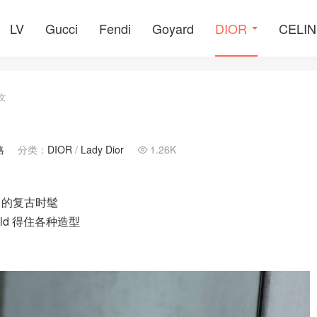
LV
Gucci
Fendi
Goyard
DIOR
CELI
文
格
分类：
DIOR
/
Lady Dior
1.26K

常的复古时髦
d 得住各种造型