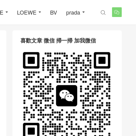
NE
LOEWE
BV
prada


喜歡文章 微信 掃一掃 加我微信