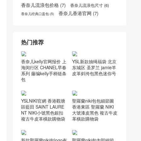
罗意威拼色
(6)
罗意威邮差包男
(6)
迪奥jadior链条包
(7)
香奈儿cf
(6)
迪奥小羊皮袖珍手提包多少钱
(5)
香奈儿cocohandle官网
(7)
香奈儿口盖包
(9)
香奈儿Gabrielle流浪包
(5)
香奈儿口盖包价格
(5)
香奈儿口盖包配手柄
(5)
香奈儿官网女包
(6)
香奈儿台湾官网
(5)
香奈儿流浪包价格
(7)
香奈儿流浪包尺寸
(6)
香奈儿香港官网
(7)
香奈儿经典口盖包
(5)
热门推荐
香奈儿kelly官网报价 上
YSL新款抽绳福袋 北京
海闵行区 CHANEL早春
东城区 圣罗兰 jamie羊
系列 藤编kelly手柄链条
皮革斜挎包黑色迷你号
包