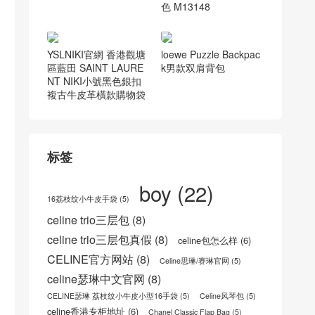
AIGNE牛皮革手袋
LV 新款 加拿大多倫多
LOUIS VUITTON LOW
KEY MESSENGER黑
色 M13148
goyard箱子多少錢 goy
ard澳門地址 戈雅箱子
YSLNIKI官網 香港觀塘
loewe Puzzle Backpac
區藍田 SAINT LAURE
k男款双肩背包
NT NIKI小號黑色銀扣
複古牛皮革橫款購物袋
标签