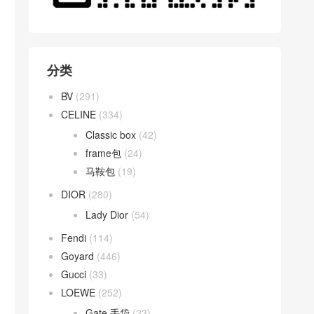
分类
BV
(291)
CELINE
(334)
Classic box
(42)
frame包
(24)
马鞍包
(19)
DIOR
(280)
Lady Dior
(54)
Fendi
(114)
Goyard
(446)
Gucci
(33)
LOEWE
(252)
Gate 手袋
(23)