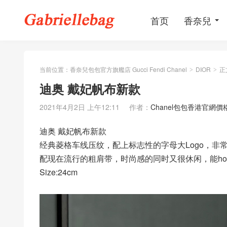
首页
香奈兒
当前位置：
香奈兒包包官方旗艦店 Gucci Fendi Chanel
DIOR
正
>
>
迪奥 戴妃帆布新款
2021年4月2日 上午12:11
作者：
Chanel包包香港官網價
迪奥 戴妃帆布新款
经典菱格车线压纹，配上标志性的字母大Logo，非
配现在流行的粗肩带，时尚感的同时又很休闲，能hol
Size:24cm