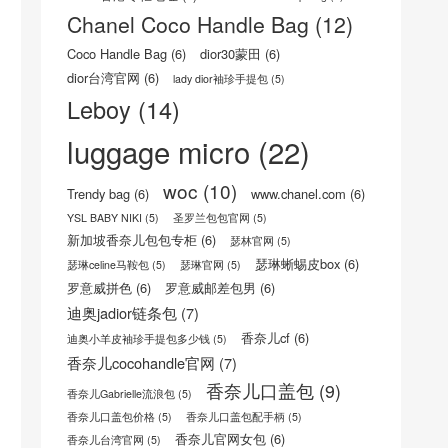
boy
(22)
16荔枝纹小牛皮手袋
(5)
celine trio三层包
(8)
celine trio三层包真假
(8)
celine包怎么样
(6)
CELINE官方网站
(8)
Celine思琳/赛琳官网
(5)
celine瑟琳中文官网
(8)
CELINE瑟琳 荔枝纹小牛皮小型16手袋
(5)
Celine风琴包
(5)
celine香港专柜地址
(6)
Chanel Classic Flap Bag
(5)
Chanel Coco Handle Bag
(12)
Coco Handle Bag
(6)
dior30蒙田
(6)
dior台湾官网
(6)
lady dior袖珍手提包
(5)
Leboy
(14)
luggage micro
(22)
woc
(10)
Trendy bag
(6)
www.chanel.com
(6)
YSL BABY NIKI
(5)
圣罗兰包包官网
(5)
新加坡香奈儿包包专柜
(6)
瑟林官网
(5)
瑟琳蜥蜴皮box
(6)
瑟琳celine马鞍包
(5)
瑟琳官网
(5)