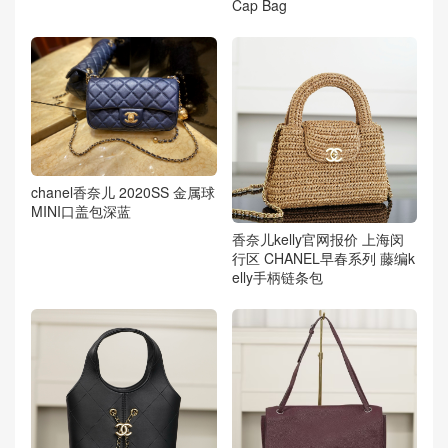
Cap Bag
chanel香奈儿 2020SS 金属球
MINI口盖包深蓝
香奈儿kelly官网报价 上海闵
行区 CHANEL早春系列 藤编k
elly手柄链条包