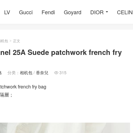
LV
Gucci
Fendi
Goyard
DIOR
CELI
相机包
正文
>
5A Suede patchwork french fry
格
分类：
相机包
/
香奈兒
315

ork french fry bag
小隔層；