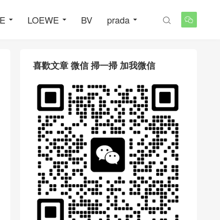
NE
LOEWE
BV
prada


喜歡文章 微信 掃一掃 加我微信