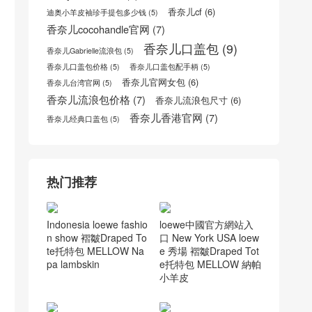
Trendy bag
(6)
www.chanel.com
(6)
YSL BABY NIKI
(5)
圣罗兰包包官网
(5)
新加坡香奈儿包包专柜
(6)
瑟林官网
(5)
瑟琳蜥蜴皮box
(6)
瑟琳celine马鞍包
(5)
瑟琳官网
(5)
罗意威拼色
(6)
罗意威邮差包男
(6)
迪奥jadior链条包
(7)
香奈儿cf
(6)
迪奥小羊皮袖珍手提包多少钱
(5)
香奈儿cocohandle官网
(7)
香奈儿口盖包
(9)
香奈儿Gabrielle流浪包
(5)
香奈儿口盖包价格
(5)
香奈儿口盖包配手柄
(5)
香奈儿官网女包
(6)
香奈儿台湾官网
(5)
香奈儿流浪包价格
(7)
香奈儿流浪包尺寸
(6)
香奈儿香港官网
(7)
香奈儿经典口盖包
(5)
热门推荐