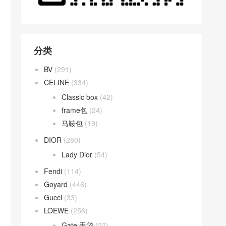
分类
BV
(291)
CELINE
(334)
Classic box
(42)
frame包
(24)
马鞍包
(19)
DIOR
(280)
Lady Dior
(54)
Fendi
(114)
Goyard
(446)
Gucci
(33)
LOEWE
(256)
Gate 手袋
(23)