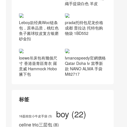
menco clutch福袋
bv編織包耐磨嗎 北京
葆蝶家Bv Cavallino 編
織手提袋白色 羊皮
Leboy款经典Woc链条
prada托特包尼龙价格
包，原单品质，桃红色
成都 普拉达 托特包购
鱼子酱球纹皮复古银磨
物袋 1BD552
砂金扣
loewe吊床包有幾個尺
lvnanospeedy官網價格
寸 香港葵青區青衣 羅
Qatar Doha lv 當季新
意威 Hammock Hobo
款 NANO ALMA 手袋
腋下包
M82717