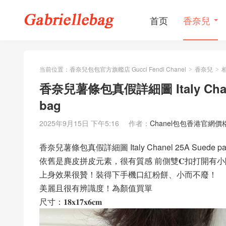
首页
香奈兒
当前位置：
香奈兒包包官方旗艦店 Gucci Fendi Chanel
香奈兒
>
>
香奈兒薯條包真假詳細圖 Italy Chanel 2
bag
2025年9月15日 下午5:16
作者：
Chanel包包香港官網價
香奈兒薯條包真假詳細圖 Italy Chanel 25A Suede patchw
依舊是麂皮拼皮元素，很有質感 前側雙𝐂扣打開有
上身效果很贊！裝得下手機口紅粉餅、小而不廢！
美麗且很有辨識度！為顏值買單
尺寸：𝟏𝟖𝐱𝟏𝟕𝐱𝟔𝐜𝐦