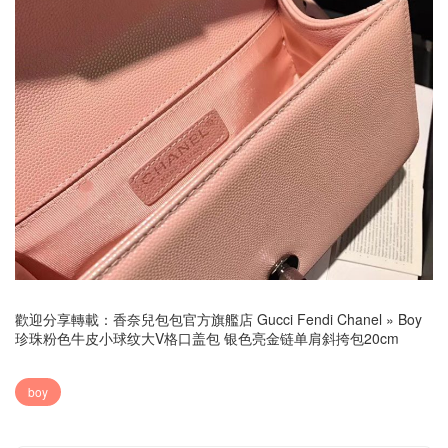
歡迎分享轉載：
香奈兒包包官方旗艦店 Gucci Fendi Chanel
»
Boy
珍珠粉色牛皮小球纹大V格口盖包 银色亮金链单肩斜挎包20cm
boy