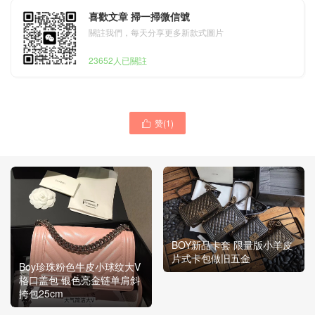
喜歡文章 掃一掃微信號
關註我們，每天分享更多新款式圖片
23652人已關註
赞(
1
)

BOY新品卡套 限量版小羊皮
片式卡包做旧五金
Boy珍珠粉色牛皮小球纹大V
格口盖包 银色亮金链单肩斜
挎包25cm