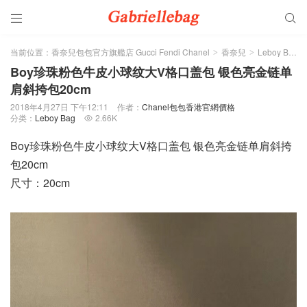


当前位置：
香奈兒包包官方旗艦店 Gucci Fendi Chanel
香奈兒
Leboy Bag
>
>
>
Boy珍珠粉色牛皮小球纹大V格口盖包 银色亮金链单
肩斜挎包20cm
2018年4月27日 下午12:11
作者：
Chanel包包香港官網價格
分类：
Leboy Bag
2.66K

Boy珍珠粉色牛皮小球纹大V格口盖包 银色亮金链单肩斜挎
包20cm
尺寸：20cm