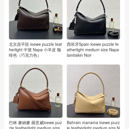
北京昌平區 loewe puzzle feat
西班牙Spain loewe puzzle fe
herlight 中號 Napa 小羊皮 咖
atherlight medium size Napa
啡色（巧克力色）
lambskin Noir
巴林 麥納麥 羅意威loewe puz
Bahrain manama loewe puzz
zle featherlight medium size
le featherlight medium size N