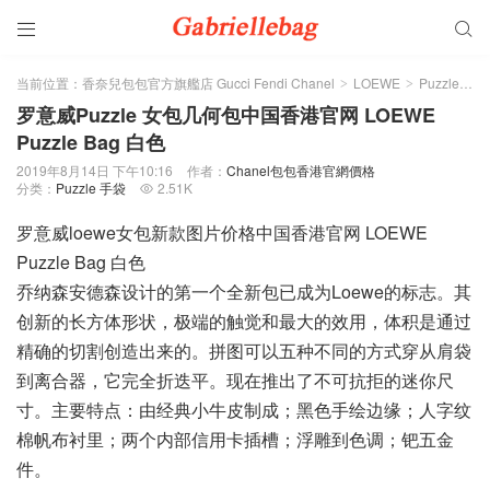


当前位置：
香奈兒包包官方旗艦店 Gucci Fendi Chanel
LOEWE
Puzzle 手袋
>
>
罗意威Puzzle 女包几何包中国香港官网 LOEWE
Puzzle Bag 白色
2019年8月14日 下午10:16
作者：
Chanel包包香港官網價格
分类：
Puzzle 手袋
2.51K

罗意威loewe女包新款图片价格中国香港官网 LOEWE
Puzzle Bag 白色
乔纳森安德森设计的第一个全新包已成为Loewe的标志。其
创新的长方体形状，极端的触觉和最大的效用，体积是通过
精确的切割创造出来的。拼图可以五种不同的方式穿从肩袋
到离合器，它完全折迭平。现在推出了不可抗拒的迷你尺
寸。主要特点：由经典小牛皮制成；黑色手绘边缘；人字纹
棉帆布衬里；两个内部信用卡插槽；浮雕到色调；钯五金
件。