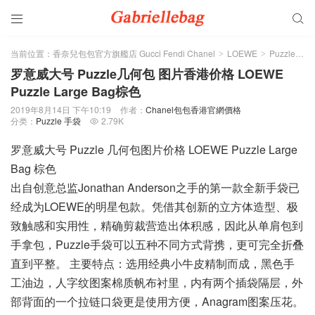


当前位置：
香奈兒包包官方旗艦店 Gucci Fendi Chanel
LOEWE
Puzzle 手袋
>
>
罗意威大号 Puzzle几何包 图片香港价格 LOEWE
Puzzle Large Bag棕色
2019年8月14日 下午10:19
作者：
Chanel包包香港官網價格
分类：
Puzzle 手袋
2.79K

罗意威大号 Puzzle 几何包图片价格 LOEWE Puzzle Large
Bag 棕色
出自创意总监Jonathan Anderson之手的第一款全新手袋已
经成为LOEWE的明星包款。凭借其创新的立方体造型、极
致触感和实用性，精确剪裁营造出体积感，因此从单肩包到
手拿包，Puzzle手袋可以五种不同方式背携，更可完全折叠
直到平整。 主要特点：选用经典小牛皮精制而成，黑色手
工油边，人字纹图案棉质帆布衬里，内有两个插袋隔层，外
部背面的一个拉链口袋更是使用方便，Anagram图案压花。