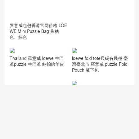
loewe中國官網旗艦店 西安羅
意威 男士puzzle 拼接對折短
款錢包
罗意威包包香港官网价格 LOE
WE Mini Puzzle Bag 焦糖
色、棕色
Thailand 羅意威 loewe 牛巴
loewe fold tote尺碼有幾種 臺
革puzzle 牛巴革 納帕綿羊皮
灣臺北市 羅意威 puzzle Fold
Pouch 腋下包
puzzle fold 小紅書 香港深水
loewe fold tote沒有標誌 香港