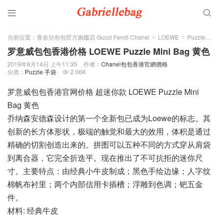


当前位置：
香奈兒包包官方旗艦店 Gucci Fendi Chanel
LOEWE
Puzzle 手袋
>
>
罗意威包包香港价格 LOEWE Puzzle Mini Bag 黄色
2019年8月14日 上午11:35
作者：
Chanel包包香港官網價格
分类：
Puzzle 手袋
2.06K

罗意威包包香港官网价格 超迷你款 LOEWE Puzzle Mini
Bag 黄色
乔纳森安德森设计的第一个全新包已成为Loewe的标志。其
创新的长方体形状，极端的触觉和最大的效用，体积是通过
精确的切割创造出来的。拼图可以五种不同的方式穿从肩袋
到离合器，它完全折迭平。现在推出了不可抗拒的迷你尺
寸。主要特点：由经典小牛皮制成；黑色手绘边缘；人字纹
棉帆布衬里；两个内部信用卡插槽；浮雕到色调；钯五金
件。
材料: 经典牛皮