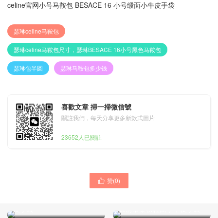
celine官网小号马鞍包 BESACE 16 小号缎面小牛皮手袋
瑟琳celine马鞍包
瑟琳celine马鞍包尺寸，瑟琳BESACE 16小号黑色马鞍包
瑟琳包半圆
瑟琳马鞍包多少钱
喜歡文章 掃一掃微信號
關註我們，每天分享更多新款式圖片
23652人已關註
赞(
0
)

瑟琳celine官网 马鞍包
BESACE 16 小号光面小牛
celine赛琳 BIG BAG小号配
皮手袋
长肩带柔软粒面小牛皮手袋