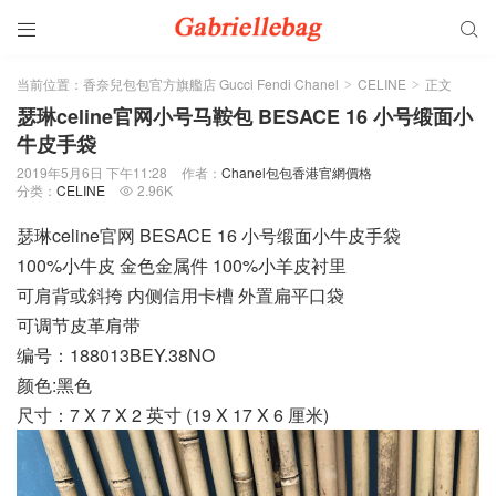


当前位置：
香奈兒包包官方旗艦店 Gucci Fendi Chanel
CELINE
正文
>
>
瑟琳celine官网小号马鞍包 BESACE 16 小号缎面小
牛皮手袋
2019年5月6日 下午11:28
作者：
Chanel包包香港官網價格
分类：
CELINE
2.96K

瑟琳celine官网 BESACE 16 小号缎面小牛皮手袋
100%小牛皮 金色金属件 100%小羊皮衬里
可肩背或斜挎 内侧信用卡槽 外置扁平口袋
可调节皮革肩带
编号：188013BEY.38NO
颜色:黑色
尺寸：7 X 7 X 2 英寸 (19 X 17 X 6 厘米)